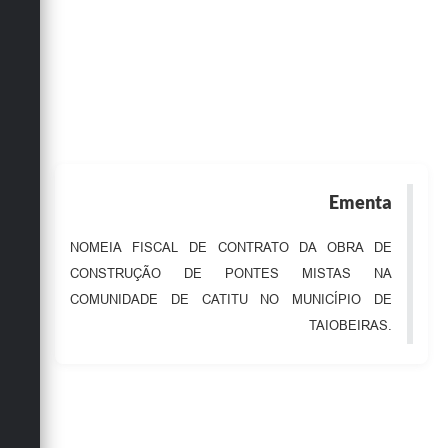
Obras
Emprega
Agenda
Galeria de Fotos
Galeria de Vídeos
Ementa
Serviços Online
NOMEIA FISCAL DE CONTRATO DA OBRA DE
Enquete
CONSTRUÇÃO DE PONTES MISTAS NA
Links
COMUNIDADE DE CATITU NO MUNICÍPIO DE
TAIOBEIRAS.
Telefones Úteis
Contato
Sala M. do Empreendedor