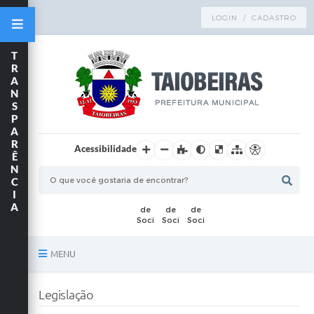
LOGIN / CADASTRO
T
R
A
N
S
P
A
R
Acessibilidade
Ê
N
C
I
A
MENU
Principal
Legislação
TRANSPARÊNCIA