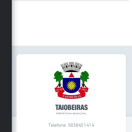
Obras
Emprega
Agenda
Galeria de Fotos
Galeria de Vídeos
Serviços Online
Enquete
Links
Telefones Úteis
Contato
Sala M. do Empreendedor
Telefone: 3838451414