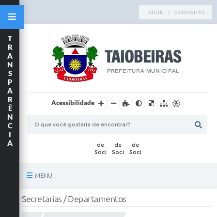
LOGIN / CADASTRO
T
R
A
N
S
P
A
R
Acessibilidade
Ê
N
C
I
A
MENU
Principal
Secretarias / Departamentos
TRANSPARÊNCIA