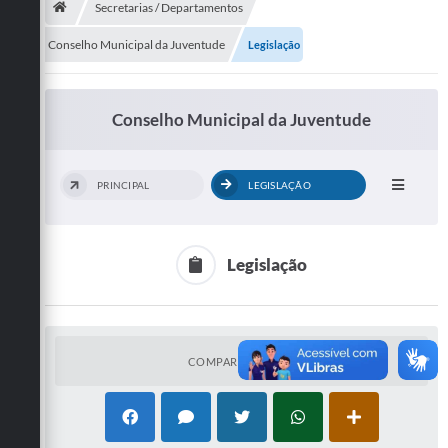
Secretarias / Departamentos
Publicações
Conselho Municipal da Juventude
Legislação
A Prefeitura
Conselho Municipal da Juventude
A Nossa Cidade
Mapa do Site
PRINCIPAL
LEGISLAÇÃO
Ouvidoria
SIC
Legislação
Legislação
Notícias
Formulários
COMPARTILHAR
Conselho Tutelar.
Carta de Serviços