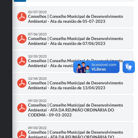
Obras
05/07/2023
Conselhos | Conselho Municipal de Desenvolvimento
Emprega
Ambiental - Ata da reunião de 05-07-2023
Agenda
07/06/2023
Conselhos | Conselho Municipal de Desenvolvimento
Galeria de Fotos
Ambiental - Ata da reunião de 07/06/2023
Galeria de Vídeos
10/05/2023
Conselhos | Conselho Municipal de Desenvolvimento
Ambiental - Ata da reunião de 10/05/2023
Serviços Online
13/04/2023
Enquete
Conselhos | Conselho Municipal de Desenvolvimento
Ambiental - Ata da reunião de 13/04/2023
Links
09/03/2022
Telefones Úteis
Conselhos | Conselho Municipal de Desenvolvimento
Ambiental - ATA DA REUNIÃO ORDINÁRIA DO
CODEMA - 09-03-2022
Contato
Sala M. do Empreendedor
09/03/2022
Conselhos | Conselho Municipal de Desenvolvimento
Ambiental - ATA DA REUNIÃO ORDINÁRIA DO