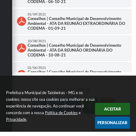
CODEMA - 06-10-21
01/09/2021
Conselhos | Conselho Municipal de Desenvolvimento
Ambiental - ATA DA REUNIÃO EXTRAORDINÁRIA DO
CODEMA - 01-09-21
10/08/2021
Conselhos | Conselho Municipal de Desenvolvimento
Ambiental - ATA DA REUNIÃO ORDINÁRIA DO
CODEMA - 10-08-21
01/06/2021
Conselhos | Conselho Municipal de Desenvolvimento
Ambiental - ATA DA REUNIÃO EXTRAORDINÁRIA DO
CODEMA - 01-06-21
COMPARTILHAR
Prefeitura Municipal de Taiobeiras - MG e os
04/05/2021
Conselhos | Conselho Municipal de Desenvolvimento
cookies: nosso site usa cookies para melhorar a sua
Ambiental - ATA DA REUNIÃO EXTRAORDINÁRIA DO
experiência de navegação. Ao continuar você
CODEMA - 04-05-21
ACEITAR
concorda com a nossa
Política de Cookies
e
Privacidade
.
23/04/2021
PERSONALIZAR
Conselhos | Conselho Municipal de Desenvolvimento
Ambiental - ATA DA REUNIÃO EXTRAORDINÁRIA DO
CODEMA - 23-04-2021