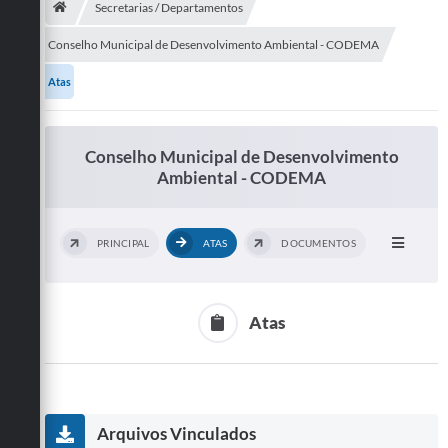
Secretarias / Departamentos
Publicações
Conselho Municipal de Desenvolvimento Ambiental - CODEMA
A Prefeitura
Atas
A Nossa Cidade
Conselho Municipal de Desenvolvimento
Mapa do Site
Ambiental - CODEMA
Ouvidoria
SIC
PRINCIPAL
ATAS
DOCUMENTOS
Legislação
Notícias
Atas
Formulários
Conselho Tutelar.
Arquivos Vinculados
Carta de Serviços