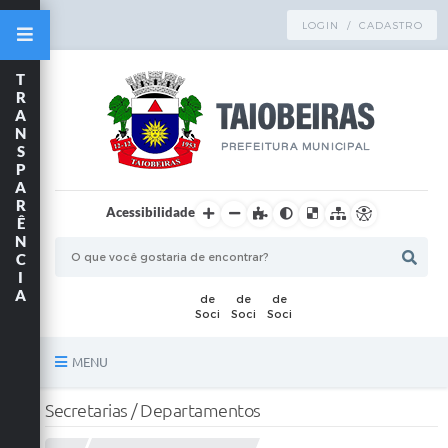
LOGIN / CADASTRO
T
R
A
N
S
P
A
R
Acessibilidade
Ê
N
C
I
A
MENU
Principal
Secretarias / Departamentos
TRANSPARÊNCIA