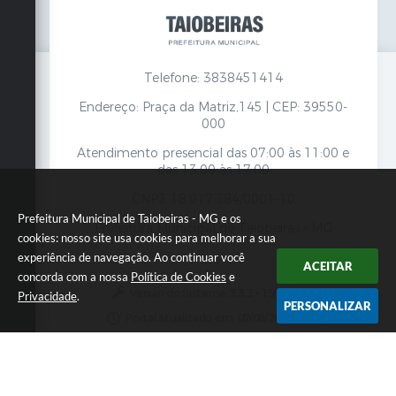
Telefone: 3838451414
Endereço: Praça da Matriz,145 | CEP: 39550-
000
Atendimento presencial das 07:00 às 11:00 e
das 13:00 às 17:00
CNPJ: 18.017.384/0001-10
Prefeitura Municipal de Taiobeiras - MG e os
Prefeitura Municipal de Taiobeiras - MG
cookies: nosso site usa cookies para melhorar a sua
experiência de navegação. Ao continuar você
ACEITAR
concorda com a nossa
Política de Cookies
e
Versão do Sistema:
3.5.3 - 19/06/2026
Privacidade
.
PERSONALIZAR
Portal atualizado em:
07/08/2026 12:00
Dados Abertos