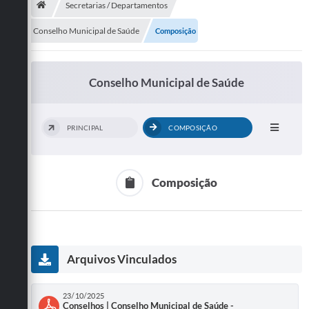
Secretarias / Departamentos
Publicações
Conselho Municipal de Saúde
Composição
A Prefeitura
Conselho Municipal de Saúde
A Nossa Cidade
Mapa do Site
PRINCIPAL
COMPOSIÇÃO
Ouvidoria
SIC
Composição
Legislação
Notícias
Formulários
Arquivos Vinculados
Conselho Tutelar.
23/10/2025
Carta de Serviços
Conselhos | Conselho Municipal de Saúde -