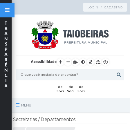
LOGIN / CADASTRO
T
R
A
N
S
P
A
R
Acessibilidade
Ê
N
C
I
A
MENU
Principal
Secretarias / Departamentos
TRANSPARÊNCIA