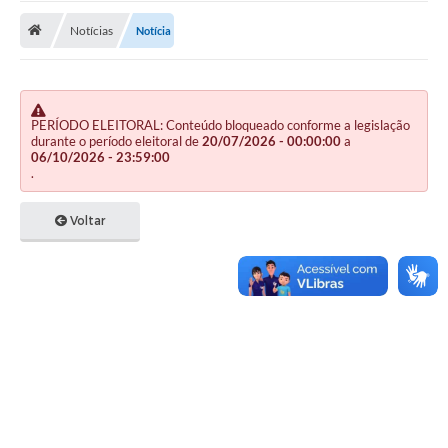
Notícias
Notícia
Publicações
A Prefeitura
A Nossa Cidade
PERÍODO ELEITORAL: Conteúdo bloqueado conforme a legislação
durante o período eleitoral de
20/07/2026 - 00:00:00
a
Mapa do Site
06/10/2026 - 23:59:00
.
Ouvidoria
Voltar
SIC
Legislação
Notícias
Formulários
Conselho Tutelar.
Carta de Serviços