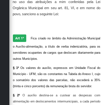
Secretarias
no uso das atribuições a mim conferidas pela Lei
Orgânica Municipal em seu art. 81, VI, e em nome do
povo, sanciono a seguinte Lei:
Art 1º
Fica criado no âmbito da Administração Municipal
o Auxílio-alimentação, a título de verba indenizatória, para os
servidores ocupantes de cargos que deslocam diariamente para
outros Municípios.
§ 1º
Os valores do auxílio, expressos em Unidade Fiscal do
Município - UFM, são os constantes na Tabela do Anexo I,
cujo
o somatório dos valores das parcelas, não excederá a 35%
(trinta e cinco porcento) da remuneração bruta do servidor
.
§ 2º
O auxílio destina-se a custear as despesas com
alimentação em deslocamentos intermunicipais, a cada período