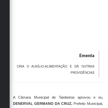
Obras
Emprega
Agenda
Galeria de Fotos
Galeria de Vídeos
Serviços Online
Ementa
Enquete
CRIA O AUXÍLIO-ALIMENTAÇÃO E DÁ OUTRAS
Links
PROVIDÊNCIAS
Telefones Úteis
Contato
A Câmara Municipal de Taiobeiras aprovou e eu,
Sala M. do Empreendedor
DENERVAL GERMANO DA CRUZ,
Prefeito Municipal,