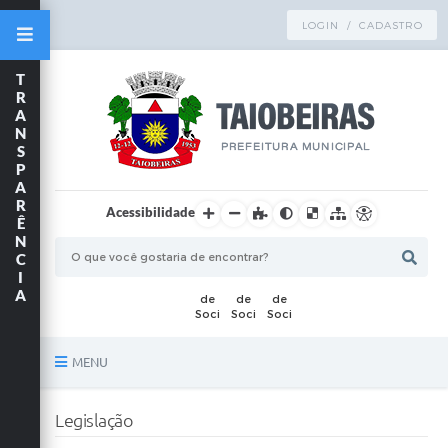
LOGIN / CADASTRO
T
R
A
N
S
P
A
R
Acessibilidade
Ê
N
C
I
A
MENU
Principal
Legislação
TRANSPARÊNCIA