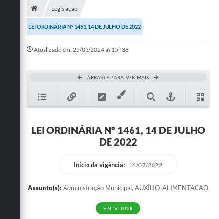
Legislação
Publicações
LEI ORDINÁRIA Nº 1461, 14 DE JULHO DE 2022
A Prefeitura
Atualizado em: 25/03/2024 às 15h38
A Nossa Cidade
Mapa do Site
ARRASTE PARA VER MAIS
Ouvidoria
SIC
LEI ORDINÁRIA Nº 1461, 14 DE JULHO
Legislação
DE 2022
Notícias
Início da vigência:
16/07/2022
Formulários
Assunto(s):
Administração Municipal, AUXÍLIO-ALIMENTAÇÃO
Conselho Tutelar.
EM VIGOR
Carta de Serviços