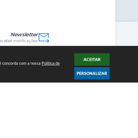
mandas Internas
vo
Newsletter
receber notificações
ACEITAR
ocê concorda com a nossa
Política de
PERSONALIZAR
2026 12:52
cnologia