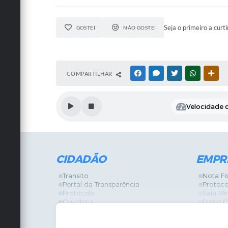
Seja o primeiro a curti
GOSTEI
NÃO GOSTEI
COMPARTILHAR
FACEBOOK
MESSENGER
TWITTER
WHATSAPP
OUT
Velocidade d
CIDADÃO
EMPR
Transito
Nota Fi
Portal da Transparência
Protoco
Protocolo
Sala Mi
Ouvidoria
Diário O
Vigilância Sanitária
Certidõ
SIC
IPTU
IPTU
Licença