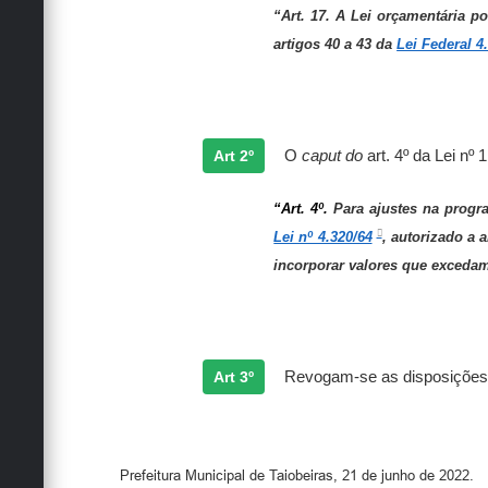
“
Art. 17
.
A Lei orçamentária po
artigos 40 a 43 da
Lei Federal 4
Art 2º
O
caput do
art. 4º da Lei nº
“Art. 4º.
Para ajustes na progr
Lei nº 4.320/64
, autorizado a 
incorporar valores que excedam 
Art 3º
Revogam-se as disposições em
Prefeitura Municipal de Taiobeiras, 21 de junho de 2022.