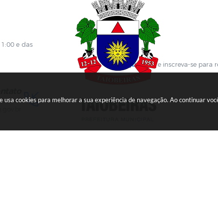
ões
Diário Oficial
s Online
Fale com RH
ia Sanitária
SGDI - Sistema de Gerência de De
Concurso Público e Processo Seleti
Portal da Atenção Primaria
11:00 e das
Clique aqui
e inscreva-se para 
ntato
ite usa cookies para melhorar a sua experiência de navegação. Ao continuar v
451414
.gov.br
Versão do Sistema:
3.5.3 - 19/06/2026
Portal atualizado em:
06/08/
opyright Instar - 2006-2026. Todos os direitos reservados -
Instar Te