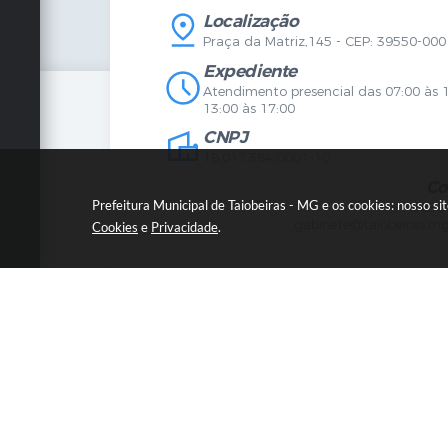
Legislação
Licitaç
Localização
Diário Oficial
Serviço
Praça da Matriz,145 - CEP: 39550-000
Mapa do Site
Vigilânc
Certidões
SIC
Expediente
Agenda de Eventos
Atendimento presencial das 07:00 às 
Concursos
13:00 às 17:00
Carta de Serviços
CNPJ
Telefones Úteis
Contato
18.017.384/0001-10
Newsletter
Co
Prefeitura Municipal de Taiobeiras - MG e os cookies: nosso s
3838
gabinete@taiobeiras.mg
Cookies
e
Privacidade
.
© C