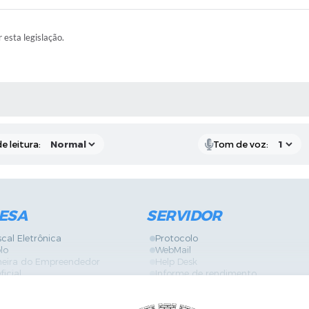
r esta legislação.
RAS MÍDIAS
e leitura:
Tom de voz:
ESA
SERVIDOR
scal Eletrônica
Protocolo
lo
WebMail
neira do Empreendedor
Help Desk
ficial
Informe de rendimento
es
Contracheque
Formulários
 de Localização
GPI