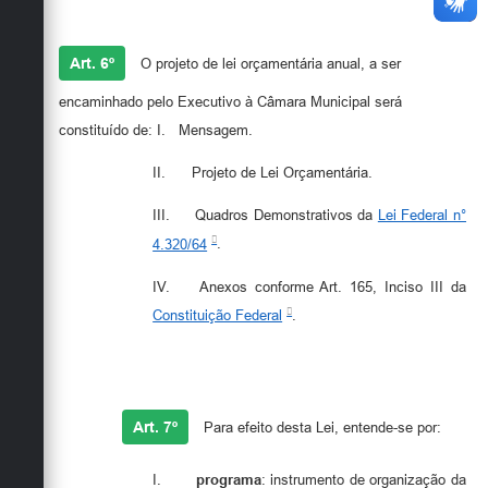
Art. 6º
O projeto de lei orçamentária anual, a ser
encaminhado pelo Executivo à Câmara Municipal será
constituído de: I.
Mensagem.
II.
Projeto de Lei Orçamentária.
III.
Quadros Demonstrativos da
Lei Federal n°
4.320/64
.
IV.
Anexos conforme Art. 165, Inciso III da
Constituição Federal
.
Art. 7º
Para efeito desta Lei, entende-se por:
I.
programa
: instrumento de organização da