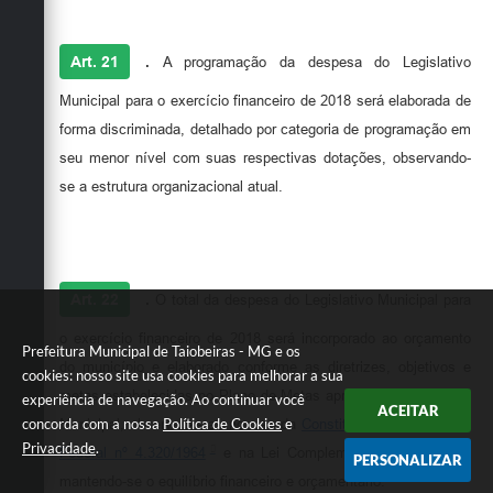
Art. 21
.
A programação da despesa do Legislativo
Municipal para o exercício financeiro de 2018 será elaborada de
forma discriminada, detalhado por categoria de programação em
seu menor nível com suas respectivas dotações, observando-
se a estrutura organizacional atual.
Art. 22
.
O total da despesa do Legislativo Municipal para
o exercício financeiro de 2018 será incorporado ao orçamento
Prefeitura Municipal de Taiobeiras - MG e os
do município e elaborado conforme as diretrizes, objetivos e
cookies: nosso site usa cookies para melhorar a sua
metas estabelecidas no Plano de Metas aprovado pela Câmara
experiência de navegação. Ao continuar você
ACEITAR
concorda com a nossa
Política de Cookies
e
Municipal, observadas as normas da
Constituição Federal
,
Lei
Privacidade
.
Federal nº 4.320/1964
e na Lei Complementar nº 101/2000,
PERSONALIZAR
mantendo-se o equilíbrio financeiro e orçamentário.