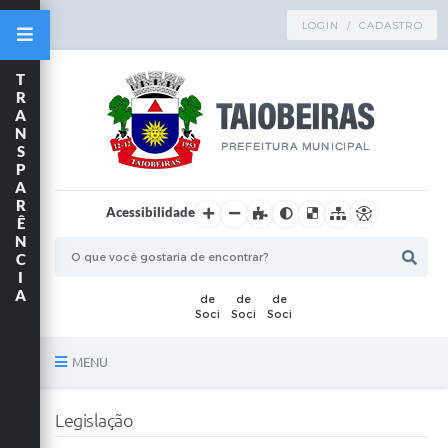
LOGIN / CADASTRO
T
R
A
N
S
P
A
R
Acessibilidade
Ê
N
C
I
A
MENU
Principal
Legislação
TRANSPARÊNCIA