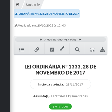
Legislação
Publicações
LEI ORDINÁRIA Nº 1333, 28 DE NOVEMBRO DE 2017
A Prefeitura
Atualizado em: 20/10/2022 às 12h03
A Nossa Cidade
Mapa do Site
ARRASTE PARA VER MAIS
Ouvidoria
SIC
LEI ORDINÁRIA Nº 1333, 28 DE
Legislação
NOVEMBRO DE 2017
Notícias
Início da vigência:
28/11/2017
Formulários
Assunto(s):
Diretrizes Orçamentárias
Conselho Tutelar.
EM VIGOR
Carta de Serviços