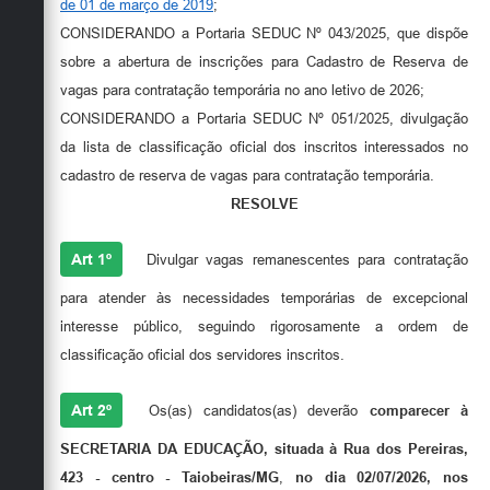
Secretarias
de 01 de março de 2019
;
CONSIDERANDO a Portaria SEDUC Nº 043/2025, que dispõe
sobre a abertura de inscrições para Cadastro de Reserva de
vagas para contratação temporária no ano letivo de 2026;
CONSIDERANDO a Portaria SEDUC Nº 051/2025, divulgação
da lista de classificação oficial dos inscritos interessados no
cadastro de reserva de vagas para contratação temporária.
RESOLVE
Art 1º
Divulgar vagas remanescentes para contratação
para atender às necessidades temporárias de excepcional
interesse público, seguindo rigorosamente a ordem de
classificação oficial dos servidores inscritos.
Art 2º
Os(as) candidatos(as) deverão
comparecer à
SECRETARIA DA EDUCAÇÃO, situada à Rua dos Pereiras,
423 - centro - Taiobeiras/MG
,
no dia 02/07/2026, nos