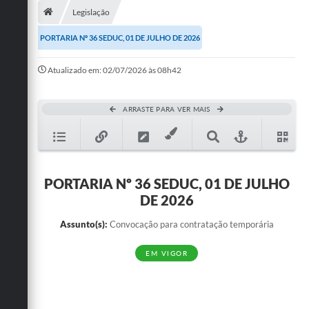
Legislação
Publicações
PORTARIA Nº 36 SEDUC, 01 DE JULHO DE 2026
A Prefeitura
Atualizado em: 02/07/2026 às 08h42
A Nossa Cidade
Mapa do Site
ARRASTE PARA VER MAIS
Ouvidoria
SIC
PORTARIA Nº 36 SEDUC, 01 DE JULHO
Legislação
DE 2026
Notícias
Assunto(s):
Convocação para contratação temporária
Formulários
EM VIGOR
Conselho Tutelar.
Carta de Serviços