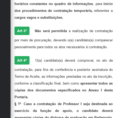
horários constantes no
quadro de informações
, para
início
dos procedimentos de contratação temporária
,
referentes a
cargos vagos e substituições.
Art 3º
Não será permitida
a realização de contratação
por meio de procuração, devendo o(a) candidato(a) comparecer
pessoalmente para todos os atos necessários à contratação.
Art 4º
O(a) candidato(a) deverá comprovar, no ato da
contratação, para fins de conferência e posterior assinatura do
Termo de Aceite, as informações prestadas no ato da inscrição,
conforme a classificação final, bem como
apresentar todos as
cópias dos documentos especificados no Anexo I desta
Portaria.
§ 1º
.
Caso a contratação de Professor I seja destinada ao
exercício da função de apoio, o candidato deverá
apresentar cópias do diploma de graduação em Pedagogia,