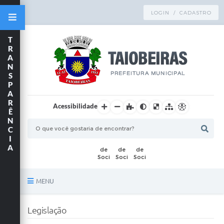
LOGIN / CADASTRO
T
R
A
N
S
P
A
R
Acessibilidade
Ê
N
C
I
A
MENU
Principal
Legislação
TRANSPARÊNCIA