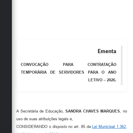
Obras
Emprega
Agenda
Galeria de Fotos
Ementa
Galeria de Vídeos
Serviços Online
CONVOCAÇÃO PARA CONTRATAÇÃO
TEMPORÁRIA DE SERVIDORES PARA O ANO
Enquete
LETIVO – 2026.
Links
Telefones Úteis
Contato
A Secretária de Educação,
SANDRA CHAVES MARQUES
, no
uso de suas atribuições legais e,
Sala M. do Empreendedor
CONSIDERANDO o disposto no art. 85 da
Lei Municipal 1.362,