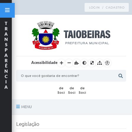
LOGIN / CADASTRO
T
R
A
N
S
P
A
R
Acessibilidade
Ê
N
C
I
A
MENU
Principal
Legislação
TRANSPARÊNCIA