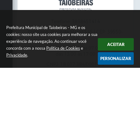
Telefone: 3838451414
Prefeitura Municipal de Taiobeiras - MG e os
Endereço: Praça da Matriz,145 | CEP: 39550-
cookies: nosso site usa cookies para melhorar a sua
000
experiência de navegação. Ao continuar você
ACEITAR
Atendimento presencial das 07:00 às 11:00 e
concorda com a nossa
Política de Cookies
e
das 13:00 às 17:00
Privacidade
.
PERSONALIZAR
CNPJ: 18.017.384/0001-10
Prefeitura Municipal de Taiobeiras - MG
Versão do Sistema:
3.5.3 - 19/06/2026
Portal atualizado em:
07/08/2026 12:00
Dados Abertos
Copyright Instar - 2006-2026. Todos os direitos