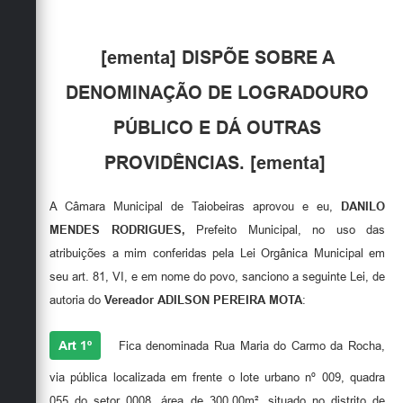
Obras
[ementa] DISPÕE SOBRE A
Emprega
DENOMINAÇÃO DE LOGRADOURO
Agenda
PÚBLICO E DÁ OUTRAS
Galeria de Fotos
PROVIDÊNCIAS. [ementa]
Galeria de Vídeos
Serviços Online
A Câmara Municipal de Taiobeiras aprovou e eu,
DANILO
MENDES RODRIGUES,
Prefeito Municipal, no uso das
Enquete
atribuições a mim conferidas pela Lei Orgânica Municipal em
Links
seu art. 81, VI, e em nome do povo, sanciono a seguinte Lei, de
autoria do
Vereador ADILSON PEREIRA MOTA
:
Telefones Úteis
Contato
Art 1º
Fica denominada Rua Maria do Carmo da Rocha,
Sala M. do Empreendedor
via pública localizada em frente o lote urbano nº 009, quadra
055 do setor 0008, área de 300,00m², situado no distrito de