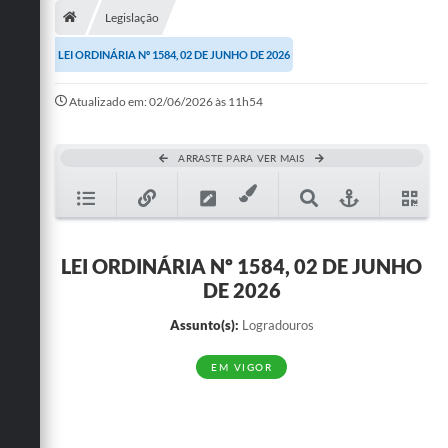
Legislação
Publicações
LEI ORDINÁRIA Nº 1584, 02 DE JUNHO DE 2026
A Prefeitura
Atualizado em: 02/06/2026 às 11h54
A Nossa Cidade
Mapa do Site
ARRASTE PARA VER MAIS
Ouvidoria
SIC
LEI ORDINÁRIA Nº 1584, 02 DE JUNHO
Legislação
DE 2026
Notícias
Assunto(s):
Logradouros
Formulários
EM VIGOR
Conselho Tutelar.
Carta de Serviços