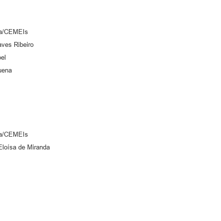
a/CEMEIs
es Ribeiro
el
uena
a/CEMEIs
oísa de Miranda