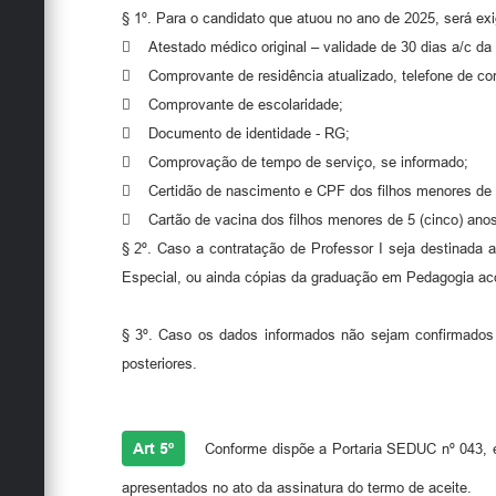
§ 1º. Para o candidato que atuou no ano de 2025, será e
 Atestado médico original – validade de 30 dias a/c da
 Comprovante de residência atualizado, telefone de con
 Comprovante de escolaridade;
 Documento de identidade - RG;
 Comprovação de tempo de serviço, se informado;
 Certidão de nascimento e CPF dos filhos menores de 14
 Cartão de vacina dos filhos menores de 5 (cinco) anos 
§ 2º. Caso a contratação de Professor I seja destinada
Especial, ou ainda cópias da graduação em Pedagogia
§ 3º. Caso os dados informados não sejam confirmados 
posteriores.
Art 5º
Conforme dispõe a Portaria SEDUC nº 043, em
apresentados no ato da assinatura do termo de aceite.