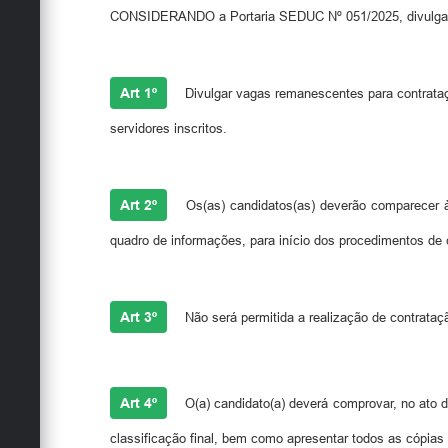
CONSIDERANDO a Portaria SEDUC Nº 051/2025, divulgação d
Art 1º
Divulgar vagas remanescentes para contrataçã
servidores inscritos.
Art 2º
Os(as) candidatos(as) deverão comparecer 
quadro de informações, para início dos procedimentos de c
Art 3º
Não será permitida a realização de contrataç
Art 4º
O(a) candidato(a) deverá comprovar, no ato d
classificação final, bem como apresentar todos as cópias