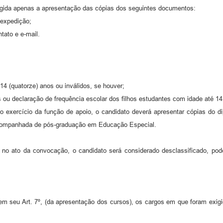
xigida apenas a apresentação das cópias dos seguintes documentos:
 expedição;
tato e e-mail.
 (quatorze) anos ou inválidos, se houver;
ou declaração de frequência escolar dos filhos estudantes com idade até 14
 ao exercício da função de apoio, o candidato deverá apresentar cópias d
 acompanhada de pós-graduação em Educação Especial.
no ato da convocação, o candidato será considerado desclassificado, pode
 seu Art. 7º, (da apresentação dos cursos), os cargos em que foram exigid