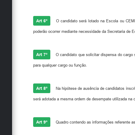
Art 6º
O candidato será lotado na Escola ou CEMEI
poderão ocorrer mediante necessidade da Secretaria de 
Art 7º
O candidato que solicitar dispensa do cargo 
para qualquer cargo ou função.
Art 8º
Na hipótese de ausência de candidatos inscr
será adotada a mesma ordem de desempate utilizada na cla
Art 9º
Quadro contendo as informações referente a