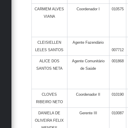
CARMEM ALVES
Coordenador I
010575
VIANA
CLEISIELLEN
Agente Fazendário
LELES SANTOS
007712
ALICE DOS
Agente Comunitário
001868
SANTOS NETA
de Saúde
CLOVES
Coordenador II
010190
RIBEIRO NETO
DANIELA DE
Gerente III
010087
OLIVEIRA FELIX
MENDES