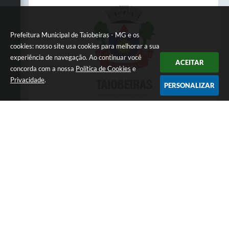
Prefeitura Municipal de Taiobeiras - MG e os
cookies: nosso site usa cookies para melhorar a sua
experiência de navegação. Ao continuar você
ACEITAR
concorda com a nossa
Política de Cookies
e
Privacidade
.
PERSONALIZAR
Telefone: 3838451414
Endereço: Praça da Matriz,145 | CEP: 39550-
000
Atendimento presencial das 07:00 às 11:00 e
das 13:00 às 17:00
CNPJ: 18.017.384/0001-10
Prefeitura Municipal de Taiobeiras - MG