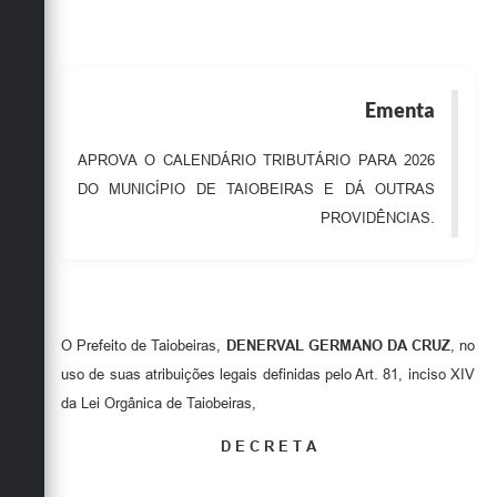
Obras
Emprega
Ementa
Agenda
Galeria de Fotos
APROVA O CALENDÁRIO TRIBUTÁRIO PARA 2026
DO MUNICÍPIO DE TAIOBEIRAS E DÁ OUTRAS
Galeria de Vídeos
PROVIDÊNCIAS.
Serviços Online
Enquete
Links
O Prefeito de Taiobeiras,
DENERVAL GERMANO DA CRUZ
, no
Telefones Úteis
uso de suas atribuições legais definidas pelo Art. 81, inciso XIV
da Lei Orgânica de Taiobeiras,
Contato
D E C R E T A
Sala M. do Empreendedor