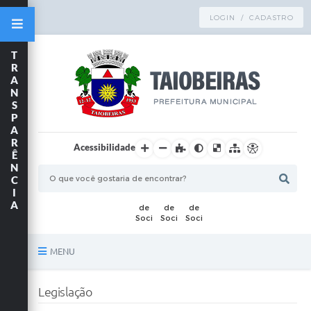
LOGIN / CADASTRO
T
R
A
N
S
P
A
R
Acessibilidade
Ê
N
C
I
A
MENU
Principal
Legislação
TRANSPARÊNCIA