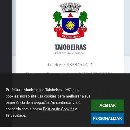
Telefone: 3838451414
Endereço: Praça da Matriz,145 | CEP: 39550-
000
Atendimento presencial das 07:00 às 11:00 e
Prefeitura Municipal de Taiobeiras - MG e os
das 13:00 às 17:00
cookies: nosso site usa cookies para melhorar a sua
experiência de navegação. Ao continuar você
CNPJ: 18.017.384/0001-10
ACEITAR
concorda com a nossa
Política de Cookies
e
Prefeitura Municipal de Taiobeiras - MG
Privacidade
.
PERSONALIZAR