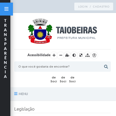
LOGIN / CADASTRO
T
R
A
N
S
P
A
R
Acessibilidade
Ê
N
C
I
A
MENU
Principal
Legislação
TRANSPARÊNCIA