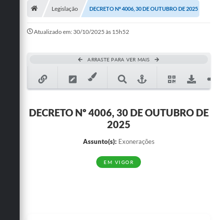
Legislação
DECRETO Nº 4006, 30 DE OUTUBRO DE 2025
Publicações
Atualizado em: 30/10/2025 às 15h52
A Prefeitura
A Nossa Cidade
ARRASTE PARA VER MAIS
Mapa do Site
Ouvidoria
DECRETO Nº 4006, 30 DE OUTUBRO DE
SIC
2025
Legislação
Assunto(s):
Exonerações
Notícias
EM VIGOR
Formulários
Conselho Tutelar.
Carta de Serviços