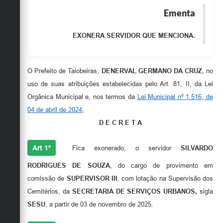
Obras
Ementa
Emprega
EXONERA SERVIDOR QUE MENCIONA.
Agenda
Galeria de Fotos
O Prefeito de Taiobeiras,
DENERVAL GERMANO DA CRUZ
, no
uso de suas atribuições estabelecidas pelo Art. 81, II, da Lei
Galeria de Vídeos
Orgânica Municipal e, nos termos da
Lei Municipal nº 1.516, de
Serviços Online
04 de abril de 2024
,
D E C R E T A
Enquete
Links
Art 1º
Fica exonerado, o servidor
SILVARDO
RODRIGUES DE SOUZA
, do cargo de provimento em
Telefones Úteis
comissão de
SUPERVISOR III
, com lotação na Supervisão dos
Contato
Cemitérios, da
SECRETARIA DE SERVIÇOS URBANOS,
sigla
SESU
, a partir de 03 de novembro de 2025.
Sala M. do Empreendedor