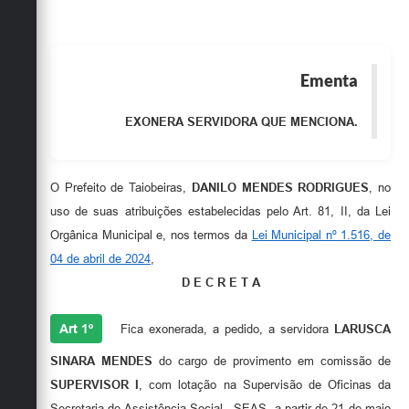
Obras
Emprega
Ementa
Agenda
EXONERA SERVIDORA QUE MENCIONA.
Galeria de Fotos
Galeria de Vídeos
O Prefeito de Taiobeiras,
DANILO MENDES RODRIGUES
, no
Serviços Online
uso de suas atribuições estabelecidas pelo Art. 81, II, da Lei
Enquete
Orgânica Municipal e, nos termos da
Lei Municipal nº 1.516, de
04 de abril de 2024
,
Links
D E C R E T A
Telefones Úteis
Art 1º
Fica exonerada, a pedido, a servidora
LARUSCA
Contato
SINARA MENDES
do cargo de provimento em comissão de
Sala M. do Empreendedor
SUPERVISOR I
, com lotação na Supervisão de Oficinas da
Secretaria de Assistência Social - SEAS, a partir de 21 de maio