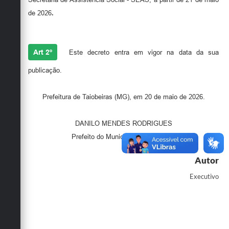
Secretarias
de 2026
.
Art 2º
Este decreto entra em vigor na data da sua
publicação.
Prefeitura de Taiobeiras (MG), em 20 de maio de 2026.
DANILO MENDES RODRIGUES
Prefeito do Município de Taiobeiras
Autor
Executivo