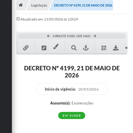
Legislação
DECRETO Nº 4199, 21 DE MAIO DE 2026
Publicações
Atualizado em: 21/05/2026 às 12h29
A Prefeitura
A Nossa Cidade
ARRASTE PARA VER MAIS
Mapa do Site
Ouvidoria
DECRETO Nº 4199, 21 DE MAIO DE
SIC
2026
Legislação
Início da vigência:
20/05/2026
Notícias
Assunto(s):
Exonerações
Formulários
EM VIGOR
Conselho Tutelar.
Carta de Serviços