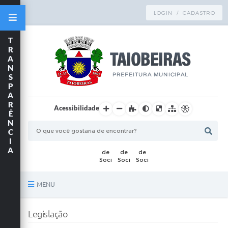
LOGIN / CADASTRO
T
R
A
N
S
P
A
R
Acessibilidade
Ê
N
C
I
A
MENU
Principal
Legislação
TRANSPARÊNCIA