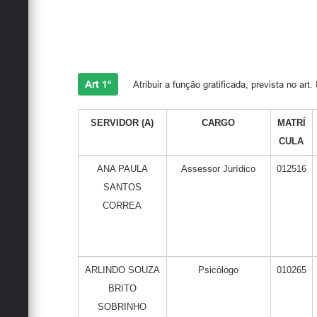
Art 1º
Atribuir a função gratificada, prevista no art
SERVIDOR (A)
CARGO
MATRÍ
CULA
ANA PAULA
Assessor Jurídico
012516
SANTOS
CORREA
ARLINDO SOUZA
Psicólogo
010265
BRITO
SOBRINHO