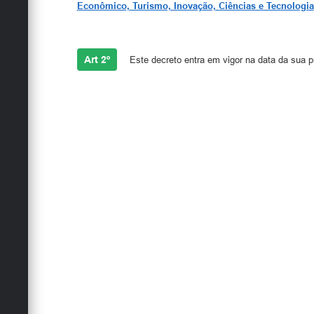
Econômico, Turismo, Inovação, Ciências e Tecnologia
Art 2º
Este decreto entra em vigor na data da sua p