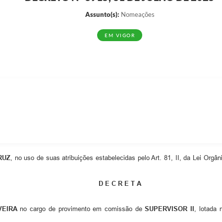
Assunto(s):
Nomeações
EM VIGOR
RUZ
, no uso de suas atribuições estabelecidas pelo Art. 81, II, da Lei Orgâ
D E C R E T A
VEIRA
no cargo de provimento em comissão de
SUPERVISOR II
, lotada