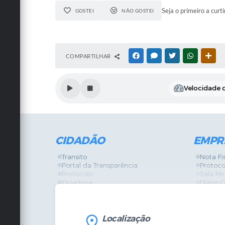
Seja o primeiro a curti
GOSTEI
NÃO GOSTEI
COMPARTILHAR
FACEBOOK
MESSENGER
TWITTER
WHATSAPP
OUT
Velocidade d
CIDADÃO
EMPR
Transito
Nota Fi
Portal da Transparência
Protoco
Protocolo
Sala Mi
Ouvidoria
Diário O
Vigilância Sanitária
Certidõ
SIC
IPTU
IPTU
Licença
Legislação
Licitaç
Localização