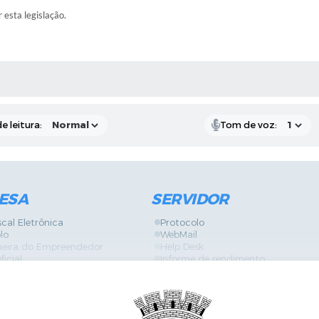
r esta legislação.
RAS MÍDIAS
e leitura:
Tom de voz:
ESA
SERVIDOR
scal Eletrônica
Protocolo
lo
WebMail
neira do Empreendedor
Help Desk
ficial
Informe de rendimento
es
Contracheque
Formulários
 de Localização
GPI
ões
Diário Oficial