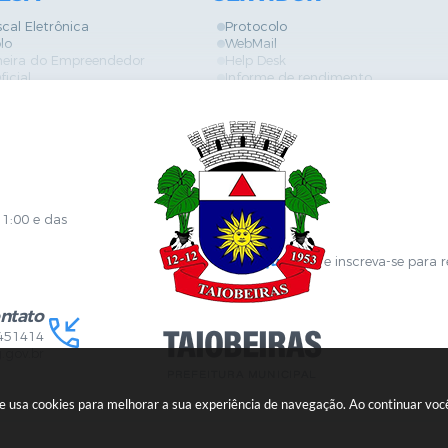
scal Eletrônica
Protocolo
lo
WebMail
neira do Empreendedor
Help Desk
ficial
Informe de rendimento
es
Contracheque
Formulários
 de Localização
GPI
ões
Diário Oficial
s Online
Fale com RH
ia Sanitária
SGDI - Sistema de Gerência de De
Concurso Público e Processo Seleti
Portal da Atenção Primaria
11:00 e das
Clique aqui
e inscreva-se para 
ntato
451414
.gov.br
ite usa cookies para melhorar a sua experiência de navegação. Ao continuar v