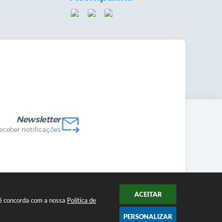
mandas Internas
vo
Newsletter
receber notificações
ACEITAR
ocê concorda com a nossa
Política de
PERSONALIZAR