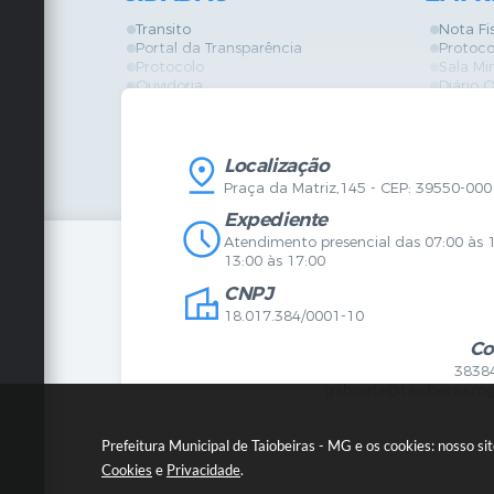
Transito
Nota Fi
Portal da Transparência
Protoco
Protocolo
Sala Mi
Ouvidoria
Diário O
Vigilância Sanitária
Certidõ
SIC
IPTU
IPTU
Licença
Legislação
Licitaç
Localização
Diário Oficial
Serviço
Praça da Matriz,145 - CEP: 39550-000
Mapa do Site
Vigilânc
Certidões
SIC
Expediente
Agenda de Eventos
Atendimento presencial das 07:00 às 
Concursos
13:00 às 17:00
Carta de Serviços
CNPJ
Telefones Úteis
Contato
18.017.384/0001-10
Newsletter
Co
3838
gabinete@taiobeiras.mg
Prefeitura Municipal de Taiobeiras - MG e os cookies: nosso s
Cookies
e
Privacidade
.