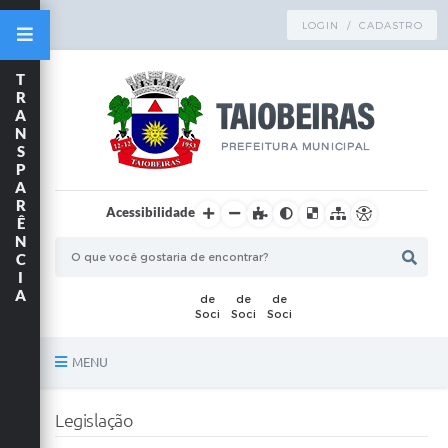
LOGIN / CADASTRO
T
R
A
N
S
P
A
R
Acessibilidade
Ê
N
C
I
A
MENU
Principal
Legislação
TRANSPARÊNCIA