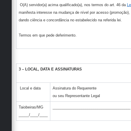
O(A) servidor(a) acima qualificado(a), nos termos do art. 46 da
Le
manifesta interesse na mudança de nível por acesso (promoção), c
dando ciência e concordância no estabelecido na referida lei.
Termos em que pede deferimento.
3 – LOCAL, DATA E ASSINATURAS
Local e data
Assinatura do Requerente
ou seu Representante Legal
Taiobeiras/MG
______________________________________
_____/____/____