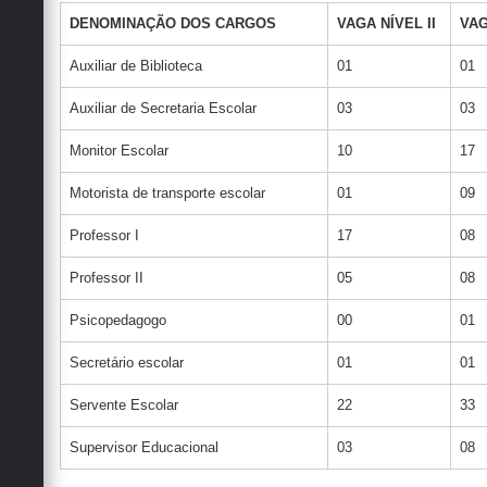
DENOMINAÇÃO DOS CARGOS
VAGA NÍVEL II
VAG
Auxiliar de Biblioteca
01
01
Auxiliar de Secretaria Escolar
03
03
Monitor Escolar
10
17
Motorista de transporte escolar
01
09
Professor I
17
08
Professor II
05
08
Psicopedagogo
00
01
Secretário escolar
01
01
Servente Escolar
22
33
Supervisor Educacional
03
08