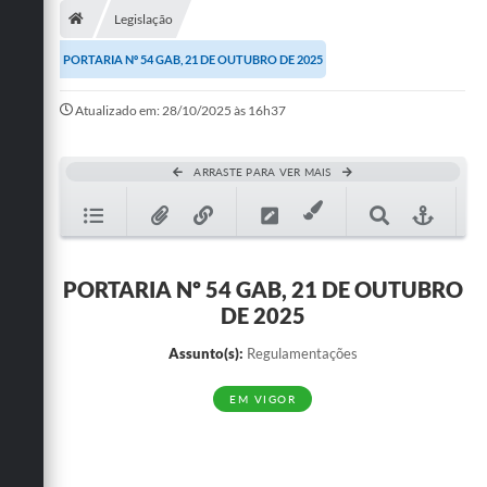
Legislação
Publicações
PORTARIA Nº 54 GAB, 21 DE OUTUBRO DE 2025
A Prefeitura
Atualizado em: 28/10/2025 às 16h37
A Nossa Cidade
Mapa do Site
ARRASTE PARA VER MAIS
Ouvidoria
SIC
PORTARIA Nº 54 GAB, 21 DE OUTUBRO
Legislação
DE 2025
Notícias
Assunto(s):
Regulamentações
Formulários
EM VIGOR
Conselho Tutelar.
Carta de Serviços