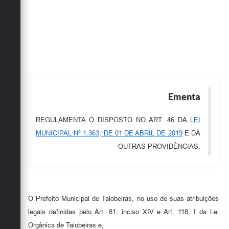
Obras
Emprega
Agenda
Galeria de Fotos
Galeria de Vídeos
Ementa
Serviços Online
REGULAMENTA O DISPOSTO NO ART. 46 DA
LEI
Enquete
MUNICIPAL Nº 1.363, DE 01 DE ABRIL DE 2019
E DÁ
OUTRAS PROVIDÊNCIAS.
Links
Telefones Úteis
Contato
O Prefeito Municipal de Taiobeiras, no uso de suas atribuições
Sala M. do Empreendedor
legais definidas pelo Art. 81, inciso XIV e Art. 118, I da Lei
Orgânica de Taiobeiras e,