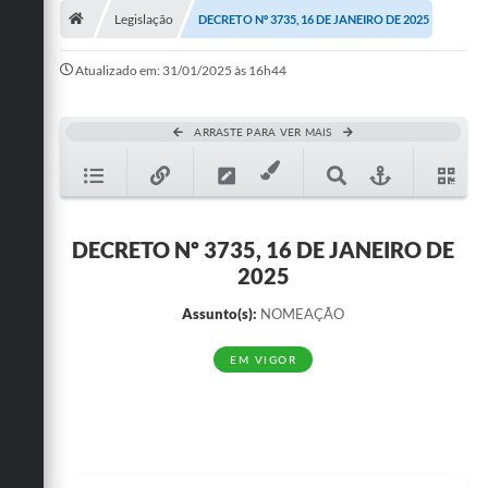
Legislação
DECRETO Nº 3735, 16 DE JANEIRO DE 2025
Publicações
Atualizado em: 31/01/2025 às 16h44
A Prefeitura
A Nossa Cidade
ARRASTE PARA VER MAIS
Mapa do Site
Ouvidoria
DECRETO Nº 3735, 16 DE JANEIRO DE
SIC
2025
Legislação
Assunto(s):
NOMEAÇÃO
Notícias
EM VIGOR
Formulários
Conselho Tutelar.
Carta de Serviços