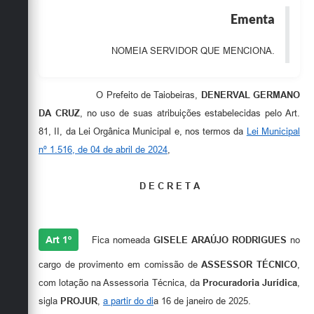
Obras
Ementa
Emprega
NOMEIA SERVIDOR QUE MENCIONA.
Agenda
O Prefeito de Taiobeiras,
DENERVAL GERMANO
Galeria de Fotos
DA CRUZ
, no uso de suas atribuições estabelecidas pelo Art.
Galeria de Vídeos
81, II, da Lei Orgânica Municipal e, nos termos da
Lei Municipal
nº 1.516, de 04 de abril de 2024
,
Serviços Online
Enquete
D E C R E T A
Links
Telefones Úteis
Art 1º
Fica nomeada
GISELE ARAÚJO RODRIGUES
no
Contato
cargo de provimento em comissão de
ASSESSOR TÉCNICO
,
com lotação na Assessoria Técnica, da
Procuradoria Jurídica
,
Sala M. do Empreendedor
sigla
PROJUR
,
a partir do di
a 16 de janeiro de 2025.