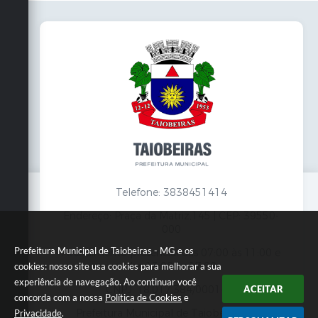
Telefone: 3838451414
Endereço: Praça da Matriz,145 | CEP: 39550-
000
Prefeitura Municipal de Taiobeiras - MG e os
Atendimento presencial das 07:00 às 11:00 e
das 13:00 às 17:00
cookies: nosso site usa cookies para melhorar a sua
experiência de navegação. Ao continuar você
ACEITAR
CNPJ: 18.017.384/0001-10
concorda com a nossa
Política de Cookies
e
Prefeitura Municipal de Taiobeiras - MG
Privacidade
.