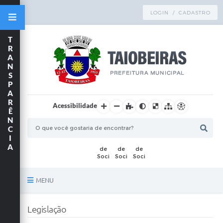
LOGIN / CADASTRO
T
R
A
N
S
P
A
R
Acessibilidade
Ê
N
C
I
A
MENU
Principal
Legislação
TRANSPARÊNCIA