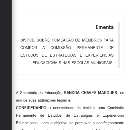
Obras
Emprega
Ementa
Agenda
Galeria de Fotos
DISPÕE SOBRE NOMEAÇÃO DE MEMBROS PARA
COMPOR A COMISSÃO PERMANENTE DE
Galeria de Vídeos
ESTUDOS DE ESTRATÉGIAS E EXPERIÊNCIAS
Serviços Online
EDUCACIONAIS NAS ESCOLAS MUNICIPAIS.
Enquete
Links
A Secretária de Educação,
SANDRA CHAVES MARQUES
, no
Telefones Úteis
uso de suas atribuições legais e,
CONSIDERANDO
a necessidade de instituir uma Comissão
Contato
Permanente de Estudos de Estratégias e Experiências
Sala M. do Empreendedor
Educacionais, com o objetivo de promover o aperfeiçoamento