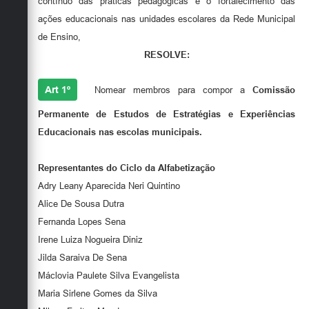
contínuo das práticas pedagógicas e o fortalecimento das
Secretarias
ações educacionais nas unidades escolares da Rede Municipal
de Ensino,
RESOLVE:
Art 1º
Nomear membros para compor a
Comissão
Permanente de Estudos de Estratégias e Experiências
Educacionais nas escolas municipais
.
Representantes do Ciclo da Alfabetização
Adry Leany Aparecida Neri Quintino
Alice De Sousa Dutra
Fernanda Lopes Sena
Irene Luiza Nogueira Diniz
Jilda Saraiva De Sena
Máclovia Paulete Silva Evangelista
Maria Sirlene Gomes da Silva