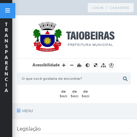
LOGIN / CADASTRO
T
R
A
N
S
P
A
R
Acessibilidade
Ê
N
C
I
A
MENU
Principal
Legislação
TRANSPARÊNCIA