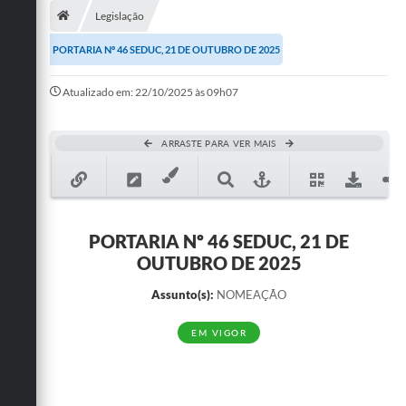
Legislação
Publicações
PORTARIA Nº 46 SEDUC, 21 DE OUTUBRO DE 2025
A Prefeitura
Atualizado em: 22/10/2025 às 09h07
A Nossa Cidade
Mapa do Site
ARRASTE PARA VER MAIS
Ouvidoria
SIC
PORTARIA Nº 46 SEDUC, 21 DE
Legislação
OUTUBRO DE 2025
Notícias
Assunto(s):
NOMEAÇÃO
Formulários
EM VIGOR
Conselho Tutelar.
Carta de Serviços