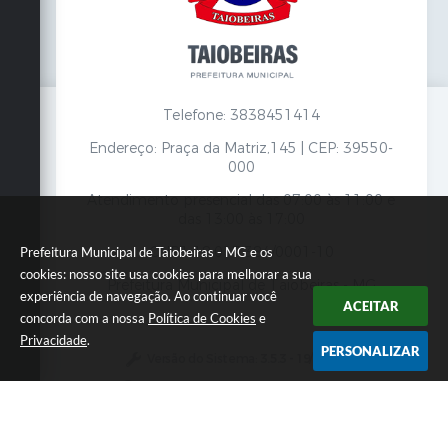
Telefone: 3838451414
Endereço: Praça da Matriz,145 | CEP: 39550-
000
Atendimento presencial das 07:00 às 11:00 e
das 13:00 às 17:00
CNPJ: 18.017.384/0001-10
Prefeitura Municipal de Taiobeiras - MG e os
cookies: nosso site usa cookies para melhorar a sua
Prefeitura Municipal de Taiobeiras - MG
experiência de navegação. Ao continuar você
ACEITAR
concorda com a nossa
Política de Cookies
e
Privacidade
.
PERSONALIZAR
Versão do Sistema:
3.5.3 - 19/06/2026
Portal atualizado em:
07/08/2026 12:00
Dados Abertos