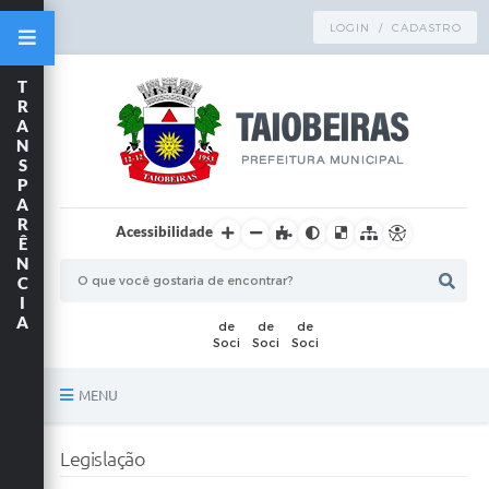
LOGIN / CADASTRO
T
R
A
N
S
P
A
R
Acessibilidade
Ê
N
C
I
A
MENU
Principal
Legislação
TRANSPARÊNCIA