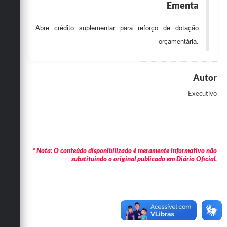
Ementa
Obras
Abre crédito suplementar para reforço de dotação
Emprega
orçamentária.
Agenda
Galeria de Fotos
Autor
Galeria de Vídeos
Executivo
Serviços Online
Enquete
Links
* Nota: O conteúdo disponibilizado é meramente informativo não
substituindo o original publicado em Diário Oficial.
Telefones Úteis
Contato
Sala M. do Empreendedor