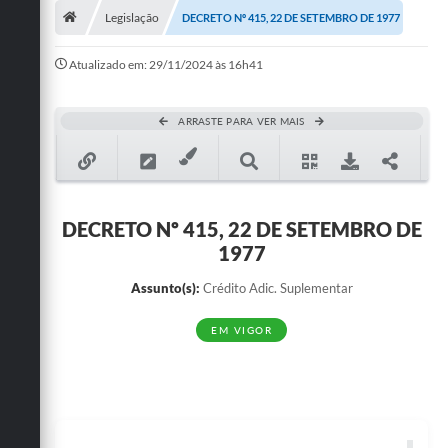
Legislação
DECRETO Nº 415, 22 DE SETEMBRO DE 1977
Publicações
Atualizado em: 29/11/2024 às 16h41
A Prefeitura
A Nossa Cidade
ARRASTE PARA VER MAIS
Mapa do Site
Ouvidoria
DECRETO Nº 415, 22 DE SETEMBRO DE
SIC
1977
Legislação
Assunto(s):
Crédito Adic. Suplementar
Notícias
EM VIGOR
Formulários
Conselho Tutelar.
Carta de Serviços