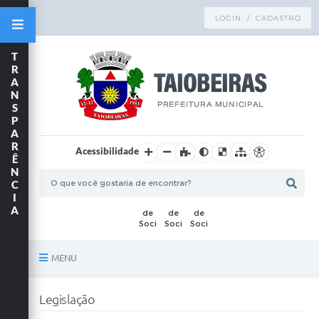
LOGIN / CADASTRO
T
R
A
N
S
P
A
R
Acessibilidade
Ê
N
C
I
A
MENU
Principal
Legislação
TRANSPARÊNCIA