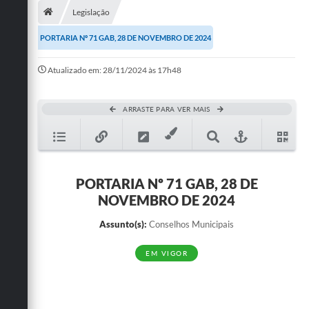
Legislação
Publicações
PORTARIA Nº 71 GAB, 28 DE NOVEMBRO DE 2024
A Prefeitura
Atualizado em: 28/11/2024 às 17h48
A Nossa Cidade
Mapa do Site
ARRASTE PARA VER MAIS
Ouvidoria
SIC
PORTARIA Nº 71 GAB, 28 DE
Legislação
NOVEMBRO DE 2024
Notícias
Assunto(s):
Conselhos Municipais
Formulários
EM VIGOR
Conselho Tutelar.
Carta de Serviços