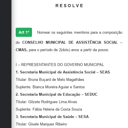
Secretarias
R E S O L V E
Art 1º
Nomear os seguintes membros para a composição
do
CONSELHO MUNICIPAL DE ASSISTÊNCIA SOCIAL –
CMAS,
para o período de 2(dois) anos a partir da posse.
I – REPRESENTANTES DO GOVERNO MUNICIPAL
1. Secretaria Municipal de Assistência Social – SEAS
Titular: Bruna Buçard de Melo Magalhães
Suplente: Bianca Moreira Aguiar e Santos
2.
Secretaria Municipal de Educação – SEDUC
Titular: Gilzete Rodrigues Lima Alves
Suplente: Fábia Helena da Costa Souza
3.
Secretaria Municipal de Saúde – SESA
Titular: Gisele Marques Ribeiro