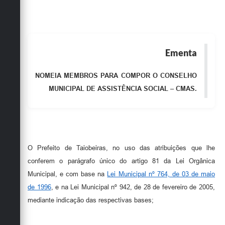
Obras
Emprega
Agenda
Ementa
Galeria de Fotos
NOMEIA MEMBROS PARA COMPOR O CONSELHO
MUNICIPAL DE ASSISTÊNCIA SOCIAL – CMAS.
Galeria de Vídeos
Serviços Online
Enquete
Links
O Prefeito de Taiobeiras, no uso das atribuições que lhe
conferem o parágrafo único do artigo 81 da Lei Orgânica
Telefones Úteis
Municipal, e com base na
Lei Municipal nº 764, de 03 de maio
Contato
de 1996
, e na Lei Municipal nº 942, de 28 de fevereiro de 2005,
mediante indicação das respectivas bases;
Sala M. do Empreendedor