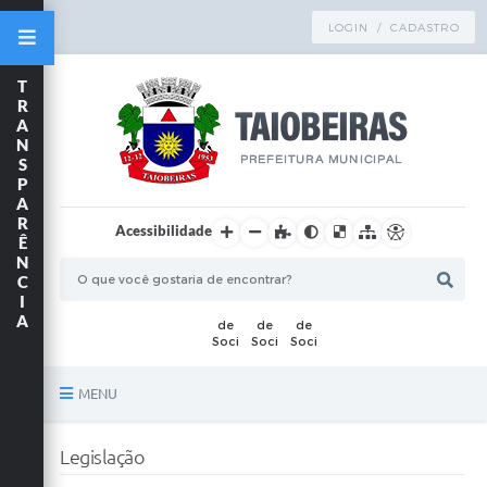
LOGIN / CADASTRO
T
R
A
N
S
P
A
R
Acessibilidade
Ê
N
C
I
A
MENU
Principal
Legislação
TRANSPARÊNCIA