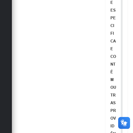
E
ES
PE
CI
FI
CA
E
CO
NT
É
M
OU
TR
AS
PR
OV
ID