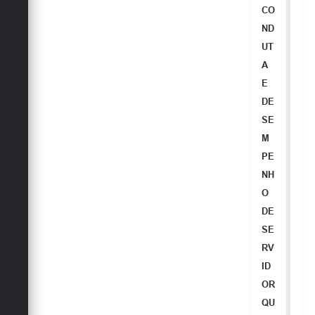
CO
ND
UT
A
E
DE
SE
M
PE
NH
O
DE
SE
RV
ID
OR
QU