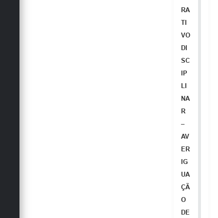
RA
TI
VO
DI
SC
IP
LI
NA
R
–
AV
ER
IG
UA
ÇÃ
O
DE