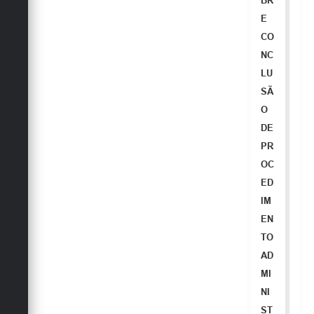
BR
Secretarias
E
CO
NC
LU
SÃ
O
DE
PR
OC
ED
IM
EN
TO
AD
MI
NI
ST