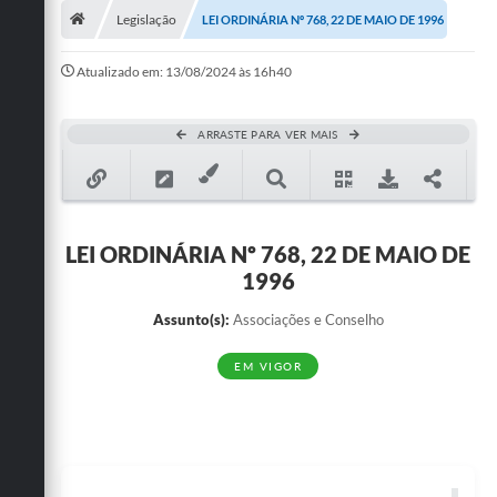
Legislação
LEI ORDINÁRIA Nº 768, 22 DE MAIO DE 1996
Publicações
Atualizado em: 13/08/2024 às 16h40
A Prefeitura
A Nossa Cidade
ARRASTE PARA VER MAIS
Mapa do Site
Ouvidoria
LEI ORDINÁRIA Nº 768, 22 DE MAIO DE
SIC
1996
Legislação
Assunto(s):
Associações e Conselho
Notícias
EM VIGOR
Formulários
Conselho Tutelar.
Carta de Serviços