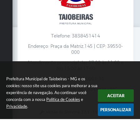
Telefone: 3838451414
Endereço: Praça da Matriz,145 | CEP: 39550-
000
Atendimento presencial das 07:00 às 11:00 e
das 13:00 às 17:00
CNPJ: 18.017.384/0001-10
Prefeitura Municipal de Taiobeiras - MG e os
cookies: nosso site usa cookies para melhorar a sua
Prefeitura Municipal de Taiobeiras - MG
experiência de navegação. Ao continuar você
ACEITAR
concorda com a nossa
Política de Cookies
e
Privacidade
.
PERSONALIZAR
Versão do Sistema:
3.5.3 - 19/06/2026
Portal atualizado em:
06/08/2026 12:52
Dados Abertos