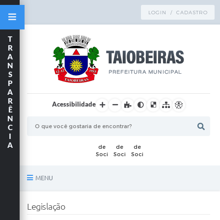
LOGIN / CADASTRO
T
R
A
N
S
P
A
R
Acessibilidade
Ê
N
C
I
A
MENU
Principal
Legislação
TRANSPARÊNCIA