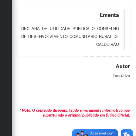
Obras
Ementa
Emprega
DECLARA DE UTILIDADE PUBLICA O CONSELHO
Agenda
DE DESENVOLVIMENTO COMUNITÁRIO RURAL DE
Galeria de Fotos
CALDEIRÃO
Galeria de Vídeos
Autor
Serviços Online
Executivo
Enquete
Links
Telefones Úteis
* Nota: O conteúdo disponibilizado é meramente informativo não
Contato
substituindo o original publicado em Diário Oficial.
Sala M. do Empreendedor