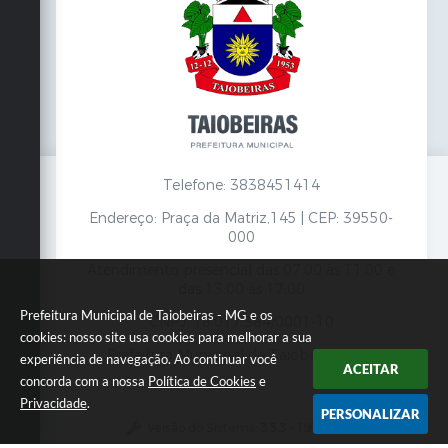
Telefone: 3838451414
Endereço: Praça da Matriz,145 | CEP: 39550-
000
Atendimento presencial das 07:00 às 11:00 e
das 13:00 às 17:00
Prefeitura Municipal de Taiobeiras - MG e os
CNPJ: 18.017.384/0001-10
cookies: nosso site usa cookies para melhorar a sua
Prefeitura Municipal de Taiobeiras - MG
experiência de navegação. Ao continuar você
ACEITAR
concorda com a nossa
Política de Cookies
e
Privacidade
.
PERSONALIZAR
Versão do Sistema:
3.5.3 - 19/06/2026