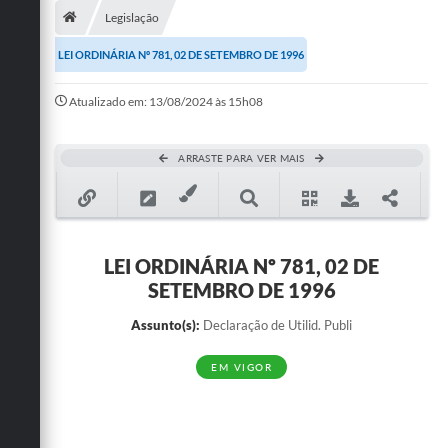
Legislação
Publicações
LEI ORDINÁRIA Nº 781, 02 DE SETEMBRO DE 1996
A Prefeitura
Atualizado em: 13/08/2024 às 15h08
A Nossa Cidade
Mapa do Site
ARRASTE PARA VER MAIS
Ouvidoria
SIC
LEI ORDINÁRIA Nº 781, 02 DE
Legislação
SETEMBRO DE 1996
Notícias
Assunto(s):
Declaração de Utilid. Publi
Formulários
EM VIGOR
Conselho Tutelar.
Carta de Serviços