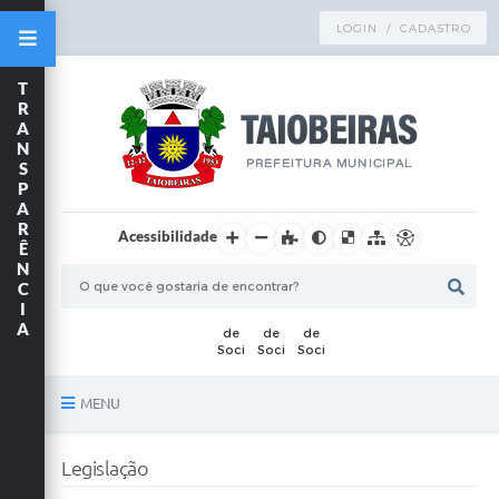
LOGIN / CADASTRO
T
R
A
N
S
P
A
R
Acessibilidade
Ê
N
C
I
A
MENU
Principal
Legislação
TRANSPARÊNCIA