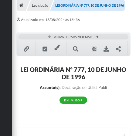
Legislação
LEI ORDINÁRIA Nº 777, 10 DE JUNHO DE 1996
Publicações
Atualizado em: 13/08/2024 às 16h36
A Prefeitura
A Nossa Cidade
ARRASTE PARA VER MAIS
Mapa do Site
Ouvidoria
LEI ORDINÁRIA Nº 777, 10 DE JUNHO
SIC
DE 1996
Legislação
Assunto(s):
Declaração de Utilid. Publi
Notícias
EM VIGOR
Formulários
Conselho Tutelar.
Carta de Serviços