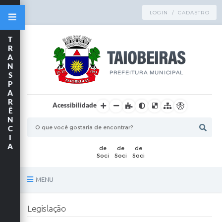
LOGIN / CADASTRO
T
R
A
N
S
P
A
R
Acessibilidade
Ê
N
C
I
A
MENU
Principal
Legislação
TRANSPARÊNCIA