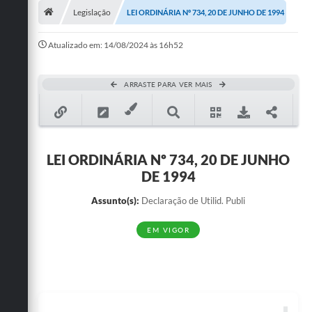
Legislação
LEI ORDINÁRIA Nº 734, 20 DE JUNHO DE 1994
Publicações
Atualizado em: 14/08/2024 às 16h52
A Prefeitura
A Nossa Cidade
ARRASTE PARA VER MAIS
Mapa do Site
Ouvidoria
LEI ORDINÁRIA Nº 734, 20 DE JUNHO
SIC
DE 1994
Legislação
Assunto(s):
Declaração de Utilid. Publi
Notícias
EM VIGOR
Formulários
Conselho Tutelar.
Carta de Serviços