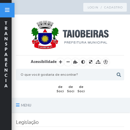
LOGIN / CADASTRO
T
R
A
N
S
P
A
R
Acessibilidade
Ê
N
C
I
A
MENU
Principal
Legislação
TRANSPARÊNCIA