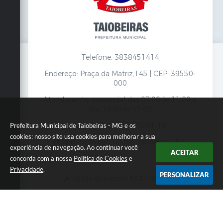
Telefone: 3838451414
Endereço: Praça da Matriz,145 | CEP: 39550-
000
Atendimento presencial das 07:00 às 11:00 e
das 13:00 às 17:00
CNPJ: 18.017.384/0001-10
Prefeitura Municipal de Taiobeiras - MG e os
cookies: nosso site usa cookies para melhorar a sua
Prefeitura Municipal de Taiobeiras - MG
experiência de navegação. Ao continuar você
ACEITAR
concorda com a nossa
Política de Cookies
e
Privacidade
.
PERSONALIZAR
Versão do Sistema:
3.5.3 - 19/06/2026
Portal atualizado em:
07/08/2026 12:00
Dados Abertos