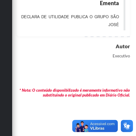
Ementa
Obras
DECLARA DE UTILIDADE PUBLICA O GRUPO SÃO
Emprega
JOSÉ
Agenda
Galeria de Fotos
Autor
Galeria de Vídeos
Executivo
Serviços Online
Enquete
Links
* Nota: O conteúdo disponibilizado é meramente informativo não
substituindo o original publicado em Diário Oficial.
Telefones Úteis
Contato
Sala M. do Empreendedor