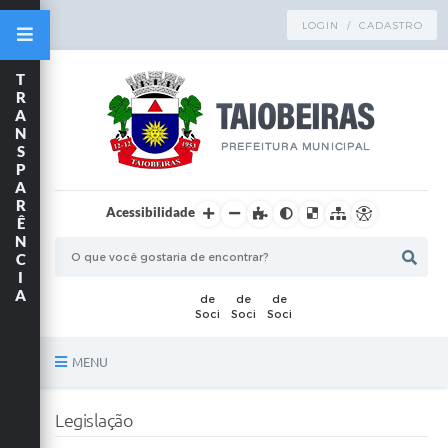
LOGIN / CADASTRO
T
R
A
N
S
P
A
R
Acessibilidade
Ê
N
C
I
A
MENU
Principal
Legislação
TRANSPARÊNCIA