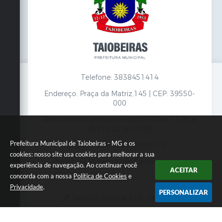
Telefone: 3838451414
Endereço: Praça da Matriz,145 | CEP: 39550-
000
Atendimento presencial das 07:00 às 11:00 e
das 13:00 às 17:00
Prefeitura Municipal de Taiobeiras - MG e os
CNPJ: 18.017.384/0001-10
cookies: nosso site usa cookies para melhorar a sua
Prefeitura Municipal de Taiobeiras - MG
experiência de navegação. Ao continuar você
ACEITAR
concorda com a nossa
Política de Cookies
e
Privacidade
.
PERSONALIZAR
Versão do Sistema:
3.5.3 - 19/06/2026
Portal atualizado em:
07/08/2026 12:00