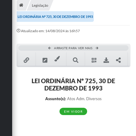
Legislação
Publicações
LEI ORDINÁRIA Nº 725, 30 DE DEZEMBRO DE 1993
A Prefeitura
Atualizado em: 14/08/2024 às 16h57
A Nossa Cidade
Mapa do Site
ARRASTE PARA VER MAIS
Ouvidoria
SIC
LEI ORDINÁRIA Nº 725, 30 DE
Legislação
DEZEMBRO DE 1993
Notícias
Assunto(s):
Atos Adm. Diversos
Formulários
EM VIGOR
Conselho Tutelar.
Carta de Serviços