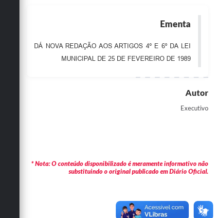
Obras
Ementa
Emprega
DÁ NOVA REDAÇÃO AOS ARTIGOS 4º E 6º DA LEI
Agenda
MUNICIPAL DE 25 DE FEVEREIRO DE 1989
Galeria de Fotos
Galeria de Vídeos
Autor
Serviços Online
Executivo
Enquete
Links
Telefones Úteis
* Nota: O conteúdo disponibilizado é meramente informativo não
substituindo o original publicado em Diário Oficial.
Contato
Sala M. do Empreendedor