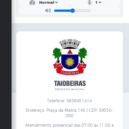
Telefone: 3838451414
Endereço: Praça da Matriz,145 | CEP: 39550-
000
Atendimento presencial das 07:00 às 11:00 e