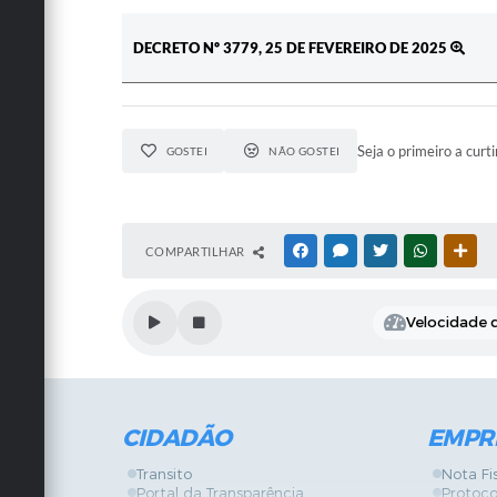
DECRETO Nº 3779, 25 DE FEVEREIRO DE 2025
Seja o primeiro a curti
GOSTEI
NÃO GOSTEI
COMPARTILHAR
FACEBOOK
MESSENGER
TWITTER
WHATSAPP
OUT
Velocidade d
CIDADÃO
EMPR
Transito
Nota Fi
Portal da Transparência
Protoco