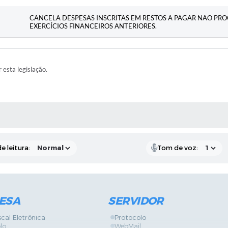
CANCELA DESPESAS INSCRITAS EM RESTOS A PAGAR NÃO P
EXERCÍCIOS FINANCEIROS ANTERIORES.
r esta legislação.
RAS MÍDIAS
e leitura:
Tom de voz:
ESA
SERVIDOR
scal Eletrônica
Protocolo
lo
WebMail