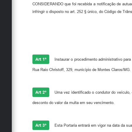
CONSIDERANDO que foi recebida a notificação de autuaç
infringir o disposto no art. 252 § único, do Código de Tr
Art 1º
Instaurar o procedimento administrativo p
Rua Raio Christoff, 329, município de Montes Claros/MG.
Art 2º
Uma vez identificado o condutor do veículo,
desconto do valor da multa em seu vencimento.
Art 3º
Esta Portaria entrará em vigor na data da sua