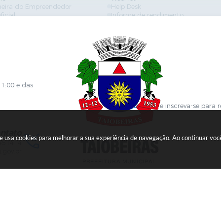
neira do Empreendedor
Help Desk
ficial
Informe de rendimento
es
Contracheque
Formulários
 de Localização
GPI
ões
Diário Oficial
s Online
Fale com RH
ia Sanitária
SGDI - Sistema de Gerência de De
Concurso Público e Processo Seleti
Portal da Atenção Primaria
11:00 e das
Clique aqui
e inscreva-se para 
ntato
ite usa cookies para melhorar a sua experiência de navegação. Ao continuar v
451414
.gov.br
Versão do Sistema:
3.5.3 - 19/06/2026
Portal atualizado em:
06/08/