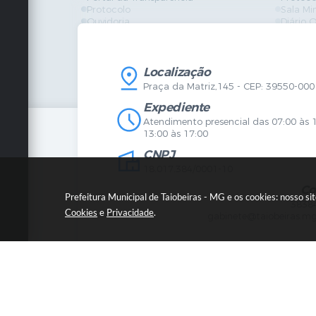
Protocolo
Sala Mi
Ouvidoria
Diário O
Vigilância Sanitária
Certidõ
SIC
IPTU
IPTU
Licença
Legislação
Licitaç
Localização
Diário Oficial
Serviço
Praça da Matriz,145 - CEP: 39550-000
Mapa do Site
Vigilânc
Certidões
SIC
Expediente
Agenda de Eventos
Atendimento presencial das 07:00 às 
Concursos
13:00 às 17:00
Carta de Serviços
CNPJ
Telefones Úteis
Contato
18.017.384/0001-10
Newsletter
Co
Prefeitura Municipal de Taiobeiras - MG e os cookies: nosso s
3838
Cookies
e
Privacidade
.
gabinete@taiobeiras.mg