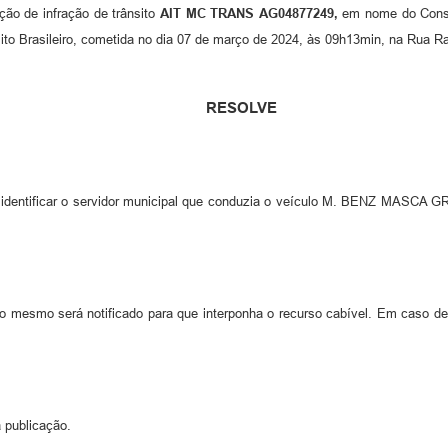
ão de infração de trânsito
AIT MC TRANS AG04877249,
em nome do Consór
ânsito Brasileiro, cometida no dia 07 de março de 2024, às 09h13min, na Rua R
RESOLVE
ara identificar o servidor municipal que conduzia o veículo M. BENZ 
 o mesmo será notificado para que interponha o recurso cabível. Em caso d
 publicação.