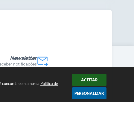
mandas Internas
vo
Newsletter
receber notificações
ACEITAR
ocê concorda com a nossa
Política de
PERSONALIZAR
2026 12:52