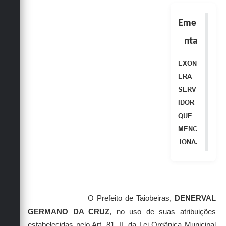
Obras
Eme
Emprega
nta
Agenda
EXON
Galeria de Fotos
ERA
Galeria de Vídeos
SERV
IDOR
Serviços Online
QUE
Enquete
MENC
IONA.
Links
Telefones Úteis
Contato
O Prefeito de Taiobeiras,
DENERVAL
Sala M. do Empreendedor
GERMANO DA CRUZ
, no uso de suas atribuições
estabelecidas pelo Art. 81, II, da Lei Orgânica Municipal