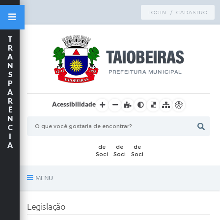
LOGIN / CADASTRO
T
R
A
N
S
P
A
R
Acessibilidade
Ê
N
C
I
A
MENU
Principal
Legislação
TRANSPARÊNCIA