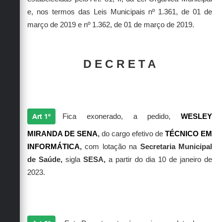
Secretarias
e, nos termos das Leis Municipais nº 1.361, de 01 de
março de 2019 e nº 1.362, de 01 de março de 2019.
D E C R E T A
Art 1º
Fica exonerado, a pedido,
WESLEY
MIRANDA DE SENA
,
do cargo efetivo de
TÉCNICO EM
INFORMÁTICA
,
com lotação na
Secretaria Municipal
de Saúde
,
sigla
SESA,
a partir do dia 10 de janeiro de
2023.