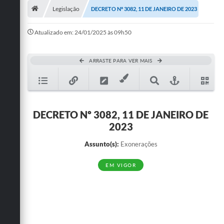
Legislação
DECRETO Nº 3082, 11 DE JANEIRO DE 2023
Publicações
Atualizado em: 24/01/2025 às 09h50
A Prefeitura
A Nossa Cidade
ARRASTE PARA VER MAIS
Mapa do Site
Ouvidoria
DECRETO Nº 3082, 11 DE JANEIRO DE
SIC
2023
Legislação
Assunto(s):
Exonerações
Notícias
EM VIGOR
Formulários
Conselho Tutelar.
Carta de Serviços