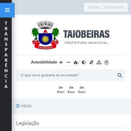
LOGIN / CADASTRO
T
R
A
N
S
P
A
R
Acessibilidade
Ê
N
C
I
A
MENU
Principal
Legislação
TRANSPARÊNCIA