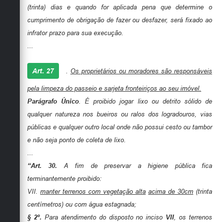
(trinta) dias e quando for aplicada pena que determine o
cumprimento de obrigação de fazer ou desfazer, será fixado ao
infrator prazo para sua execução.
...
Art. 27
.
Os proprietários ou moradores são responsáveis
pela limpeza do passeio e sarjeta fronteiriços ao seu imóvel.
Parágrafo Único
. É proibido jogar lixo ou detrito sólido de
qualquer natureza nos bueiros ou ralos dos logradouros, vias
públicas e qualquer outro local onde não possui cesto ou tambor
e não seja ponto de coleta de lixo.
...
“Art. 30.
A fim de preservar a higiene pública fica
terminantemente proibido:
VII.
manter terrenos com vegetação alta
acima de 30cm
(trinta
centímetros) ou com água estagnada;
§ 2º.
Para atendimento do disposto no inciso
VII
, os terrenos