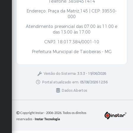
Telefone: 3838451414
Endereço: Praça da Matriz,145 | CEP: 39550-
000
Atendimento presencial das 07:00 às 11:00 e
das 13:00 às 17:00
CNPJ: 18.017.384/0001-10
Prefeitura Municipal de Taiobeiras - MG
Versão do Sistema:
3.5.3 - 19/06/2026
Portal atualizado em:
05/08/2026 12:56
Dados Abertos
Copyright Instar - 2006-2026. Todos os direitos
reservados -
Instar Tecnologia