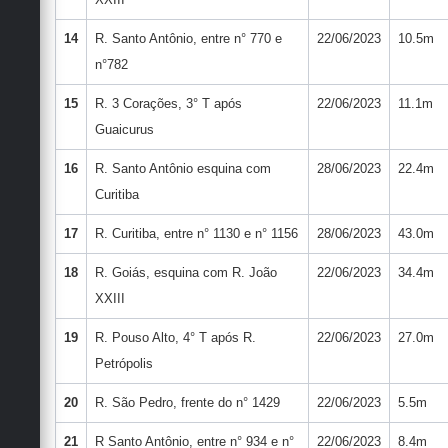
14
R. Santo Antônio, entre n° 770 e
22/06/2023
10.5m
n°782
15
R. 3 Corações, 3° T após
22/06/2023
11.1m
Guaicurus
16
R. Santo Antônio esquina com
28/06/2023
22.4m
Curitiba
17
R. Curitiba, entre n° 1130 e n° 1156
28/06/2023
43.0m
18
R. Goiás, esquina com R. João
22/06/2023
34.4m
XXIII
19
R. Pouso Alto, 4° T após R.
22/06/2023
27.0m
Petrópolis
20
R. São Pedro, frente do n° 1429
22/06/2023
5.5m
21
R Santo Antônio, entre n° 934 e n°
22/06/2023
8.4m