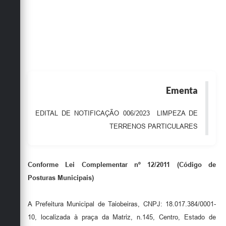
Obras
Emprega
Agenda
Galeria de Fotos
Ementa
Galeria de Vídeos
Serviços Online
EDITAL DE NOTIFICAÇÃO 006/2023 LIMPEZA DE
TERRENOS PARTICULARES
Enquete
Links
Conforme Lei Complementar nº 12/2011 (Código de
Telefones Úteis
Posturas Municipais)
Contato
A Prefeitura Municipal de Taiobeiras, CNPJ: 18.017.384/0001-
Sala M. do Empreendedor
10, localizada à praça da Matriz, n.145, Centro, Estado de