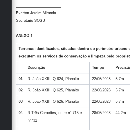
______________________
Everton Jardim Miranda
Secretário SOSU
ANEXO 1
Terrenos identificados, situados dentro do perímetro urbano 
executem os serviços de conservação e limpeza pelo propriet
Descrição
Tempo
Precisã
01
R. João XXIII, Q 624, Planalto
22/06/2023
5.7m
02
R. João XXIII, Q 625, Planalto
22/06/2023
5.7m
03
R. João XXIII, Q 626, Planalto
22/06/2023
5.7m
04
R Três Corações, entre n° 715 e
28/06/2023
44.2m
n°731