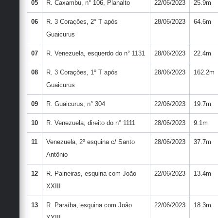
05
R. Caxambu, n° 106, Planalto
22/06/2023
25.9m
06
R. 3 Corações, 2° T após
28/06/2023
64.6m
Guaicurus
07
R. Venezuela, esquerdo do n° 1131
28/06/2023
22.4m
08
R. 3 Corações, 1º T após
28/06/2023
162.2m
Guaicurus
09
R. Guaicurus, n° 304
22/06/2023
19.7m
10
R. Venezuela, direito do n° 1111
28/06/2023
9.1m
11
Venezuela, 2º esquina c/ Santo
28/06/2023
37.7m
Antônio
12
R. Paineiras, esquina com João
22/06/2023
13.4m
XXIII
13
R. Paraíba, esquina com João
22/06/2023
18.3m
XXIII