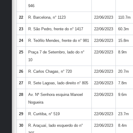
946
22
R. Barcelona, n° 1123
22/06/2023
110.7m
23
R. São Pedro, frente do n° 1417
22/06/2023
60.3m
24
R. Teófilo Mendes, frente do n° 981
22/06/2023
15.8m
25
Praça 7 de Setembro, lado do n°
22/06/2023
8.9m
10
26
R. Carlos Chagas, n° 720
22/06/2023
20.7m
27
R. Sete Lagoas, lado direito n° 805
22/06/2023
7.8m
28
Av. Nª Senhora esquina Manoel
22/06/2023
9.6m
Nogueira
29
R. Curitiba, n° 519
22/06/2023
23.7m
30
R. Araçuaí, lado esquerdo do n°
22/06/2023
8.4m