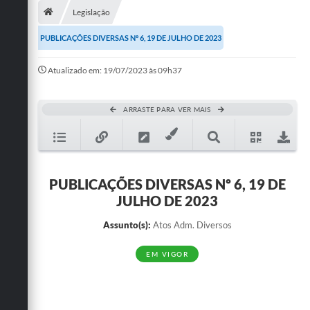
Legislação
Publicações
PUBLICAÇÕES DIVERSAS Nº 6, 19 DE JULHO DE 2023
A Prefeitura
Atualizado em: 19/07/2023 às 09h37
A Nossa Cidade
Mapa do Site
ARRASTE PARA VER MAIS
Ouvidoria
SIC
PUBLICAÇÕES DIVERSAS Nº 6, 19 DE
Legislação
JULHO DE 2023
Notícias
Assunto(s):
Atos Adm. Diversos
Formulários
EM VIGOR
Conselho Tutelar.
Carta de Serviços