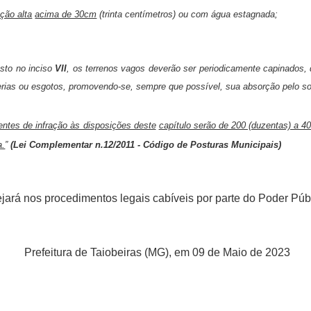
ção alta
acima de 30cm
(trinta centímetros) ou com água estagnada;
sto no inciso
VII
, os terrenos vagos deverão ser periodicamente capinados,
lerias ou esgotos, promovendo-se, sempre que possível, sua absorção pelo sol
entes de infração às disposições deste
capítulo serão de 200 (duzentas) a 4
a.
”
(Lei Complementar n.12/2011 - Código de Posturas Municipais)
rá nos procedimentos legais cabíveis por parte do Poder Públ
Prefeitura de Taiobeiras (MG), em 09 de Maio de 2023