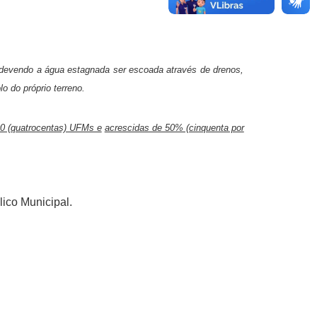
 devendo a água estagnada ser escoada através de drenos,
o do próprio terreno.
00 (quatrocentas) UFMs e
acrescidas de 50% (cinquenta por
ico Municipal.