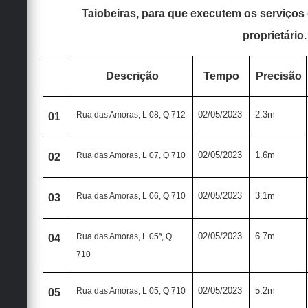
Taiobeiras, para que executem os serviços
proprietário.
Descrição
Tempo
Precisão
02/05/2023
2.3m
Rua das Amoras, L 08, Q 712
01
02/05/2023
1.6m
Rua das Amoras, L 07, Q 710
02
02/05/2023
3.1m
Rua das Amoras, L 06, Q 710
03
02/05/2023
6.7m
Rua das Amoras, L 05ª, Q
04
710
02/05/2023
5.2m
Rua das Amoras, L 05, Q 710
05