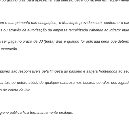
e 30 (trinta) dias para apresentar sua
defesa
, devendo fazê-la em requerimen
m o cumprimento das obrigações, o Município providenciará, conforme o cas
es ou através de autorização da empresa terceirizada cabendo ao infrator inde
 ser paga no prazo de 30 (trinta) dias e quando for aplicada pena que deter
ua execução.
adores são responsáveis pela limpeza
do passeio e sarjeta fronteiriços ao se
gar lixo ou detrito sólido de qualquer natureza nos bueiros ou ralos dos logra
 de coleta de lixo.
igiene pública fica terminantemente proibido: