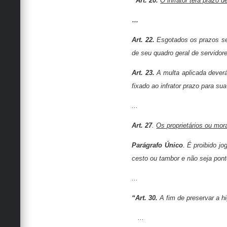
‘Art. 20.
O infrator terá prazo d
...
Art. 22.
Esgotados os prazos se
de seu quadro geral de servidor
Art. 23.
A multa aplicada deverá
fixado ao infrator prazo para s
...
Art. 27
.
Os proprietários ou mor
Parágrafo Único
. É proibido jo
cesto ou tambor e não seja ponto
...
“Art. 30.
A fim de preservar a h
...