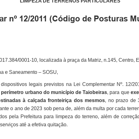
LIMPEZA DE TERRENOS PARTICULARES
 nº 12/2011 (Código de Posturas Mu
017.384/0001-10, localizada à praça da Matriz, n.145, Centro, 
ana e Saneamento – SOSU,
dispositivos legais previstos na Lei Complementar Nº. 12/20
o perímetro urbano do município de Taiobeiras
, para que
exe
estinadas à calçada fronteiriça dos mesmos
, no prazo de 3
nte o ano de 2023 sob pena de, além da multa por cada terr
os pela Prefeitura para limpeza do terreno, além de correção
erviços até a efetiva quitação.