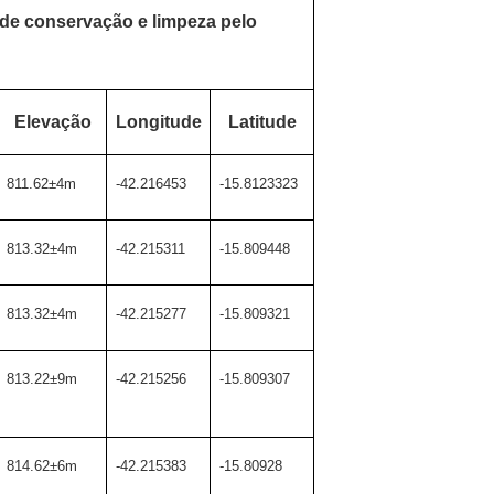
 de conservação e limpeza pelo
Elevação
Longitude
Latitude
811.62±4m
-42.216453
-15.8123323
813.32±4m
-42.215311
-15.809448
813.32±4m
-42.215277
-15.809321
813.22±9m
-42.215256
-15.809307
814.62±6m
-42.215383
-15.80928