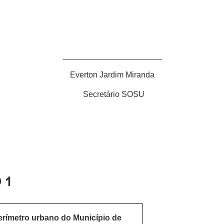
______________________
Everton Jardim Miranda
Secretário SOSU
 1
perímetro urbano do Município de