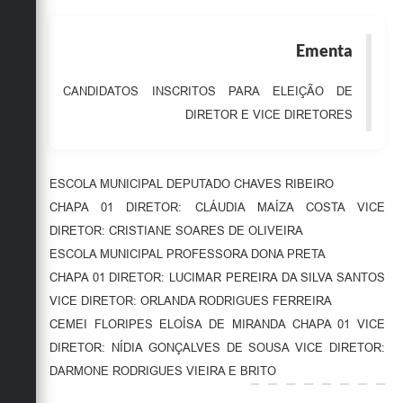
Obras
Ementa
Emprega
Agenda
CANDIDATOS INSCRITOS PARA ELEIÇÃO DE
DIRETOR E VICE DIRETORES
Galeria de Fotos
Galeria de Vídeos
ESCOLA MUNICIPAL DEPUTADO CHAVES RIBEIRO
Serviços Online
CHAPA 01 DIRETOR: CLÁUDIA MAÍZA COSTA VICE
Enquete
DIRETOR: CRISTIANE SOARES DE OLIVEIRA
ESCOLA MUNICIPAL PROFESSORA DONA PRETA
Links
CHAPA 01 DIRETOR: LUCIMAR PEREIRA DA SILVA SANTOS
Telefones Úteis
VICE DIRETOR: ORLANDA RODRIGUES FERREIRA
CEMEI FLORIPES ELOÍSA DE MIRANDA CHAPA 01 VICE
Contato
DIRETOR: NÍDIA GONÇALVES DE SOUSA VICE DIRETOR:
Sala M. do Empreendedor
DARMONE RODRIGUES VIEIRA E BRITO