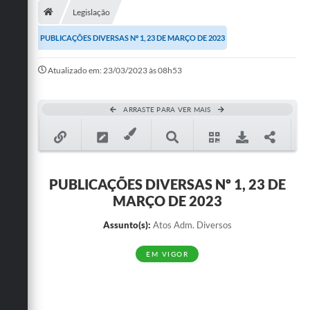
Legislação
Publicações
PUBLICAÇÕES DIVERSAS Nº 1, 23 DE MARÇO DE 2023
A Prefeitura
Atualizado em: 23/03/2023 às 08h53
A Nossa Cidade
Mapa do Site
ARRASTE PARA VER MAIS
Ouvidoria
SIC
PUBLICAÇÕES DIVERSAS Nº 1, 23 DE
Legislação
MARÇO DE 2023
Notícias
Assunto(s):
Atos Adm. Diversos
Formulários
EM VIGOR
Conselho Tutelar.
Carta de Serviços