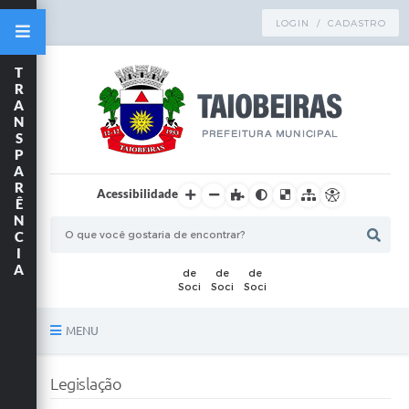
LOGIN / CADASTRO
T
R
A
N
S
P
A
R
Acessibilidade
Ê
N
C
I
A
MENU
Principal
Legislação
TRANSPARÊNCIA