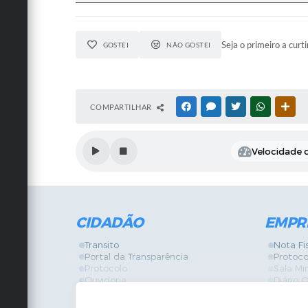
Seja o primeiro a curti
GOSTEI
NÃO GOSTEI
COMPARTILHAR
FACEBOOK
MESSENGER
TWITTER
WHATSAPP
OUT
Velocidade d
CIDADÃO
EMPR
Transito
Nota Fi
Portal da Transparência
Protoco
Protocolo
Sala Mi
Ouvidoria
Diário O
Vigilância Sanitária
Certidõ
SIC
IPTU