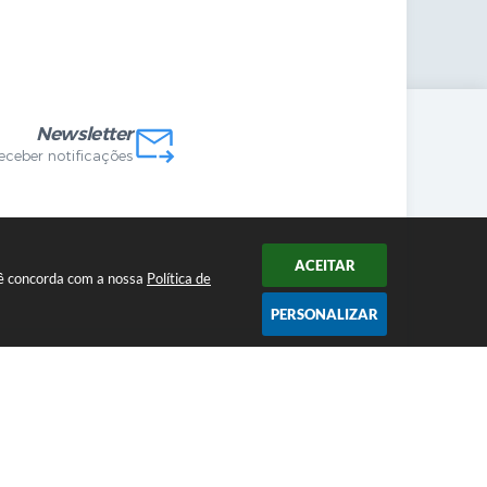
mandas Internas
vo
Newsletter
receber notificações
ACEITAR
ocê concorda com a nossa
Política de
PERSONALIZAR
2026 12:52
cnologia