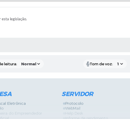
r esta legislação.
RAS MÍDIAS
e leitura:
Tom de voz:
ESA
SERVIDOR
scal Eletrônica
Protocolo
lo
WebMail
neira do Empreendedor
Help Desk
ficial
Informe de rendimento
es
Contracheque
Formulários