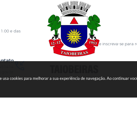
 de Localização
GPI
ões
Diário Oficial
s Online
Fale com RH
ia Sanitária
SGDI - Sistema de Gerência de De
Concurso Público e Processo Seleti
Portal da Atenção Primaria
11:00 e das
Clique aqui
e inscreva-se para 
ntato
451414
.gov.br
ite usa cookies para melhorar a sua experiência de navegação. Ao continuar v
Versão do Sistema:
3.5.3 - 19/06/2026
Portal atualizado em:
06/08/
opyright Instar - 2006-2026. Todos os direitos reservados -
Instar Te