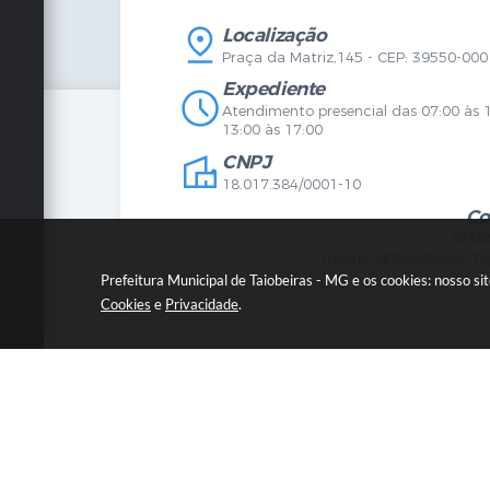
IPTU
Licença
Legislação
Licitaç
Localização
Diário Oficial
Serviço
Praça da Matriz,145 - CEP: 39550-000
Mapa do Site
Vigilânc
Certidões
SIC
Expediente
Agenda de Eventos
Atendimento presencial das 07:00 às 
Concursos
13:00 às 17:00
Carta de Serviços
CNPJ
Telefones Úteis
Contato
18.017.384/0001-10
Newsletter
Co
3838
gabinete@taiobeiras.mg
Prefeitura Municipal de Taiobeiras - MG e os cookies: nosso s
Cookies
e
Privacidade
.
© C