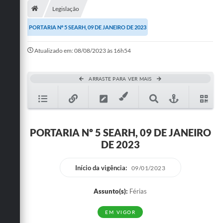
Legislação
Publicações
PORTARIA Nº 5 SEARH, 09 DE JANEIRO DE 2023
A Prefeitura
Atualizado em: 08/08/2023 às 16h54
A Nossa Cidade
Mapa do Site
ARRASTE PARA VER MAIS
Ouvidoria
SIC
PORTARIA Nº 5 SEARH, 09 DE JANEIRO
Legislação
DE 2023
Notícias
Início da vigência:
09/01/2023
Formulários
Assunto(s):
Férias
Conselho Tutelar.
EM VIGOR
Carta de Serviços