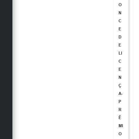
Secretarias
O
N
C
E
D
E
LI
C
E
N
Ç
A-
P
R
Ê
MI
O