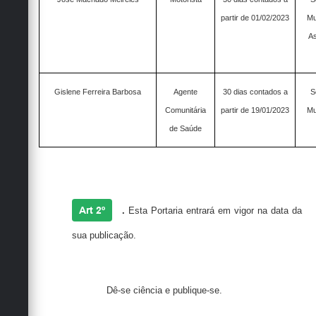
partir de 01/02/2023
Mu
As
Gislene Ferreira Barbosa
Agente
30 dias contados a
S
Comunitária
partir de 19/01/2023
Mu
de Saúde
Art 2º
.
Esta Portaria entrará em vigor na data da
sua publicação.
Dê-se ciência e publique-se.