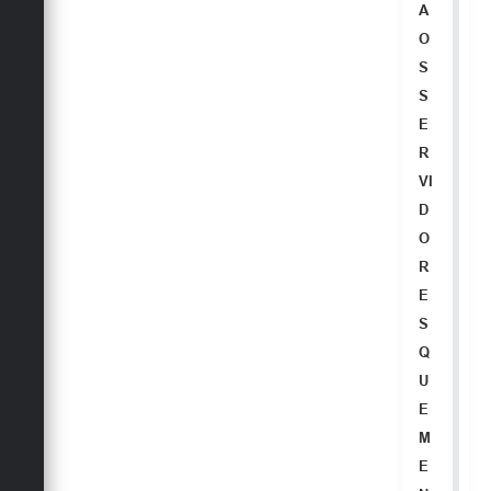
A
O
S
S
E
R
VI
D
O
R
E
S
Q
U
E
M
E