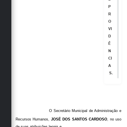
P
R
O
VI
D
Ê
N
CI
A
S.
O Secretário Municipal de Administração e
Recursos Humanos,
JOSÉ DOS SANTOS CARDOSO
, no uso
de suas atribuições legais e,