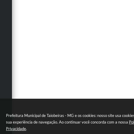
Prefeitura Municipal de Taiobeiras - MG e os cookies: nosso site usa cookie
sua experiência de navegação. Ao continuar você concorda com a nossa
Po
Privacidade
.