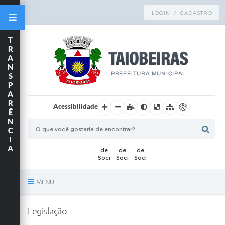
LOGIN / CADASTRO
T
R
A
N
S
P
A
R
Acessibilidade
Ê
N
C
I
A
MENU
Principal
Legislação
TRANSPARÊNCIA