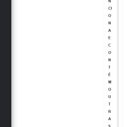
N
CI
O
N
A
E
C
O
N
T
É
M
O
U
T
R
A
S