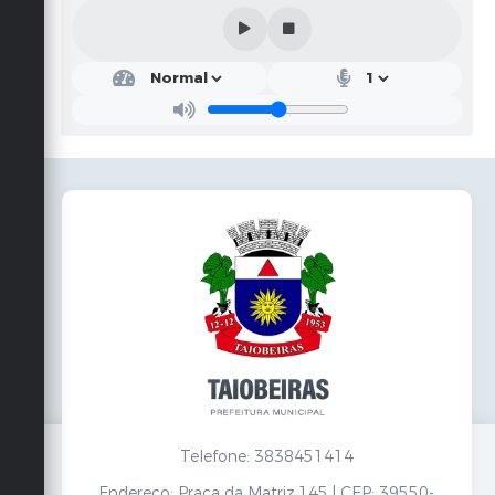
Telefone: 3838451414
Endereço: Praça da Matriz,145 | CEP: 39550-