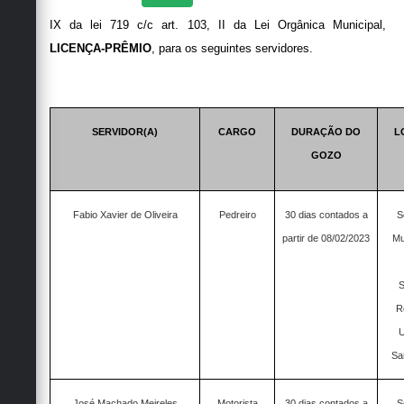
IX da lei 719 c/c art. 103, II da Lei Orgânica Municipal,
LICENÇA-PRÊMIO
, para os seguintes servidores.
SERVIDOR(A)
CARGO
DURAÇÃO DO
L
GOZO
Fabio Xavier de Oliveira
Pedreiro
30 dias contados a
S
partir de 08/02/2023
Mu
S
R
U
Sa
José Machado Meireles
Motorista
30 dias contados a
S