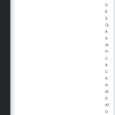
Secretarias
D
E
S
CL
A
S
SI
FI
C
A
C
A
N
DI
D
AT
O