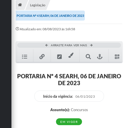
Legislação
Publicações
PORTARIA Nº 4 SEARH, 06 DE JANEIRO DE 2023
A Prefeitura
Atualizado em: 08/08/2023 às 16h58
A Nossa Cidade
Mapa do Site
ARRASTE PARA VER MAIS
Ouvidoria
SIC
PORTARIA Nº 4 SEARH, 06 DE JANEIRO
Legislação
DE 2023
Notícias
Início da vigência:
06/01/2023
Formulários
Assunto(s):
Concursos
Conselho Tutelar.
EM VIGOR
Carta de Serviços