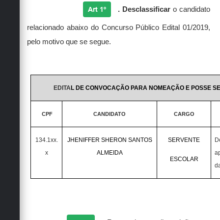
Art 1º
.
Desclassificar
o candidato
relacionado abaixo do Concurso Público Edital 01/2019,
pelo motivo que se segue.
EDITA
L DE CONVOCAÇÃO PARA NOMEAÇÃO E POSSE SEAR
CPF
CANDIDATO
CARGO
134.1xx.
JHENIFFER SHERON SANTOS
SERVENTE
D
x
ALMEIDA
a
ESCOLAR
d