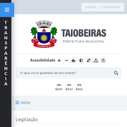
LOGIN / CADASTRO
T
R
A
N
S
P
A
R
Acessibilidade
Ê
N
C
I
A
MENU
Principal
Legislação
TRANSPARÊNCIA