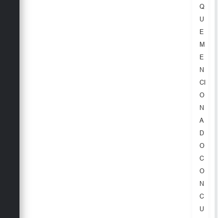
Q
U
E
M
E
N
CI
O
N
A
D
O
C
O
N
C
U