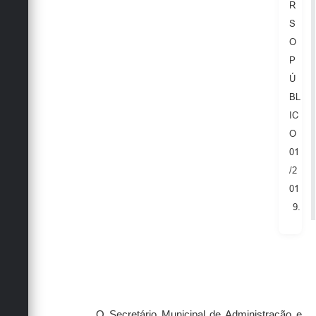
R
S
O
P
Ú
BL
IC
O
01
/2
01
9.
O Secretário Municipal de Administração e