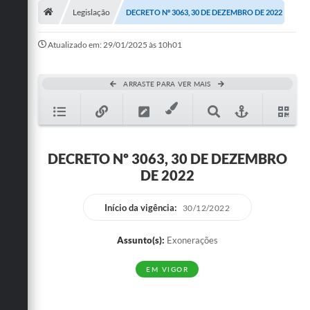
Legislação
DECRETO Nº 3063, 30 DE DEZEMBRO DE 2022
Publicações
Atualizado em: 29/01/2025 às 10h01
A Prefeitura
A Nossa Cidade
ARRASTE PARA VER MAIS
Mapa do Site
Ouvidoria
DECRETO Nº 3063, 30 DE DEZEMBRO
SIC
DE 2022
Legislação
Início da vigência:
30/12/2022
Notícias
Assunto(s):
Exonerações
Formulários
EM VIGOR
Conselho Tutelar.
Carta de Serviços