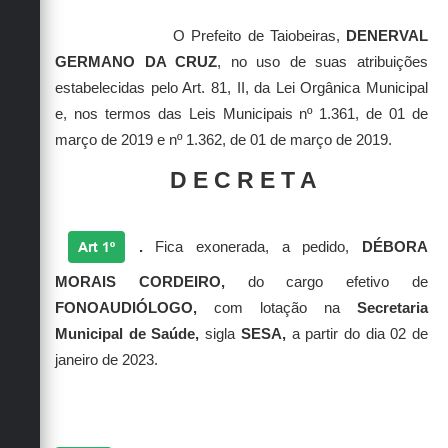
Secretarias
O Prefeito de Taiobeiras,
DENERVAL
GERMANO DA CRUZ
, no uso de suas atribuições
estabelecidas pelo Art. 81, II, da Lei Orgânica Municipal
e, nos termos das Leis Municipais nº 1.361, de 01 de
março de 2019 e nº 1.362, de 01 de março de 2019.
D E C R E T A
Art 1º
.
Fica exonerada, a pedido,
DÉBORA
MORAIS CORDEIRO
,
do cargo efetivo de
FONOAUDIÓLOGO
,
com lotação na
Secretaria
Municipal de Saúde,
sigla
SESA,
a partir do dia 02 de
janeiro de 2023.