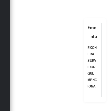
Obras
Emprega
Agenda
Eme
Galeria de Fotos
nta
Galeria de Vídeos
EXON
Serviços Online
ERA
SERV
Enquete
IDOR
Links
QUE
MENC
Telefones Úteis
IONA.
Contato
Sala M. do Empreendedor