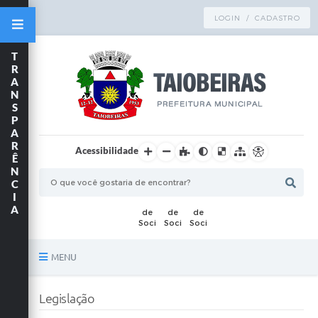
LOGIN / CADASTRO
T
R
A
N
S
P
A
R
Acessibilidade
Ê
N
C
I
A
MENU
Principal
Legislação
TRANSPARÊNCIA