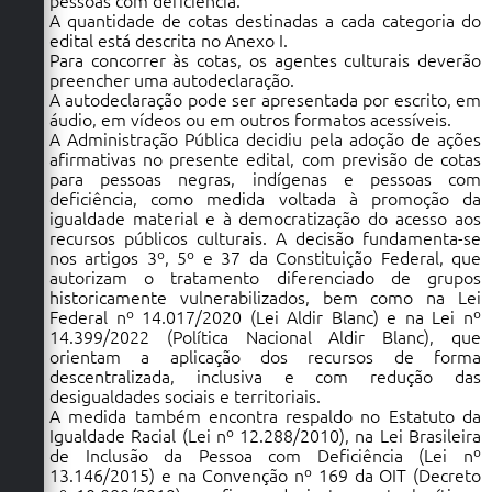
pessoas com deficiência.
A quantidade de cotas destinadas a cada categoria do
edital está descrita no Anexo I.
Para concorrer às cotas, os agentes culturais deverão
preencher uma autodeclaração.
A autodeclaração pode ser apresentada por escrito, em
áudio, em vídeos ou em outros formatos acessíveis.
A Administração Pública decidiu pela adoção de ações
afirmativas no presente edital, com previsão de cotas
para pessoas negras, indígenas e pessoas com
deficiência, como medida voltada à promoção da
igualdade material e à democratização do acesso aos
recursos públicos culturais. A decisão fundamenta-se
nos artigos 3º, 5º e 37 da Constituição Federal, que
autorizam o tratamento diferenciado de grupos
historicamente vulnerabilizados, bem como na Lei
Federal nº 14.017/2020 (Lei Aldir Blanc) e na Lei nº
14.399/2022 (Política Nacional Aldir Blanc), que
orientam a aplicação dos recursos de forma
descentralizada, inclusiva e com redução das
desigualdades sociais e territoriais.
A medida também encontra respaldo no Estatuto da
Igualdade Racial (Lei nº 12.288/2010), na Lei Brasileira
de Inclusão da Pessoa com Deficiência (Lei nº
13.146/2015) e na Convenção nº 169 da OIT (Decreto