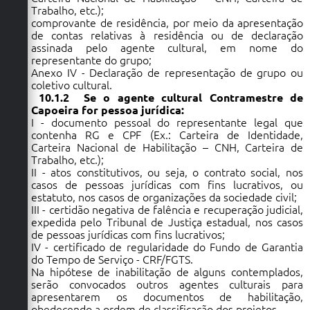
Trabalho, etc.);
comprovante de residência, por meio da apresentação
de contas relativas à residência ou de declaração
assinada pelo agente cultural, em nome do
representante do grupo;
Anexo IV - Declaração de representação de grupo ou
coletivo cultural.
10.1.2 Se o agente cultural Contramestre de
Capoeira for pessoa jurídica:
I - documento pessoal do representante legal que
contenha RG e CPF (Ex.: Carteira de Identidade,
Carteira Nacional de Habilitação – CNH, Carteira de
Trabalho, etc.);
II - atos constitutivos, ou seja, o contrato social, nos
casos de pessoas jurídicas com fins lucrativos, ou
estatuto, nos casos de organizações da sociedade civil;
III - certidão negativa de falência e recuperação judicial,
expedida pelo Tribunal de Justiça estadual, nos casos
de pessoas jurídicas com fins lucrativos;
IV - certificado de regularidade do Fundo de Garantia
do Tempo de Serviço - CRF/FGTS.
Na hipótese de inabilitação de alguns contemplados,
serão convocados outros agentes culturais para
apresentarem os documentos de habilitação,
obedecendo a ordem de classificação dos projetos.