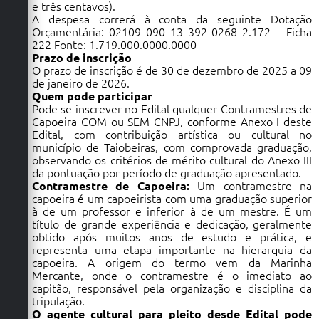
e três centavos).
A despesa correrá à conta da seguinte Dotação
Orçamentária: 02109 090 13 392 0268 2.172 – Ficha
222 Fonte: 1.719.000.0000.0000
Prazo de inscrição
O prazo de inscrição é de 30 de dezembro de 2025 a 09
de janeiro de 2026.
Quem pode participar
Pode se inscrever no Edital qualquer Contramestres de
Capoeira COM ou SEM CNPJ, conforme Anexo I deste
Edital, com contribuição artística ou cultural no
município de Taiobeiras, com comprovada graduação,
observando os critérios de mérito cultural do Anexo III
da pontuação por período de graduação apresentado.
Contramestre de Capoeira:
Um contramestre na
capoeira é um capoeirista com uma graduação superior
à de um professor e inferior à de um mestre. É um
título de grande experiência e dedicação, geralmente
obtido após muitos anos de estudo e prática, e
representa uma etapa importante na hierarquia da
capoeira. A origem do termo vem da Marinha
Mercante, onde o contramestre é o imediato ao
capitão, responsável pela organização e disciplina da
tripulação.
O agente cultural para pleito desde Edital pode