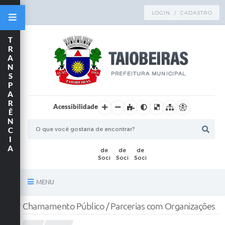
LOGIN / CADASTRO
T
R
A
N
S
P
A
R
Acessibilidade
Ê
N
C
I
A
MENU
Principal
Chamamento Público / Parcerias com Organizações
TRANSPARÊNCIA