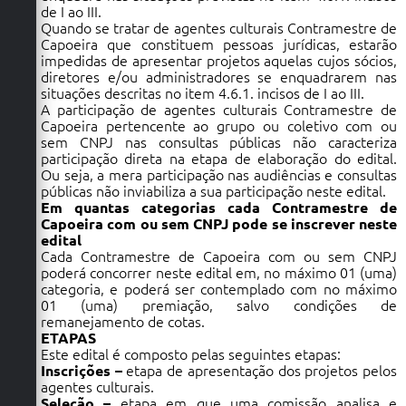
de I ao III.
Quando se tratar de agentes culturais Contramestre de
Capoeira que constituem pessoas jurídicas, estarão
impedidas de apresentar projetos aquelas cujos sócios,
diretores e/ou administradores se enquadrarem nas
situações descritas no item 4.6.1. incisos de I ao III.
A participação de agentes culturais Contramestre de
Capoeira pertencente ao grupo ou coletivo com ou
sem CNPJ nas consultas públicas não caracteriza
participação direta na etapa de elaboração do edital.
Ou seja, a mera participação nas audiências e consultas
públicas não inviabiliza a sua participação neste edital.
Em quantas categorias cada Contramestre de
Capoeira com ou sem CNPJ pode se inscrever neste
edital
Cada Contramestre de Capoeira com ou sem CNPJ
poderá concorrer neste edital em, no máximo 01 (uma)
categoria, e poderá ser contemplado com no máximo
01 (uma) premiação, salvo condições de
remanejamento de cotas.
ETAPAS
Este edital é composto pelas seguintes etapas:
Inscrições –
etapa de apresentação dos projetos pelos
agentes culturais.
Seleção –
etapa em que uma comissão analisa e