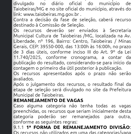
divulgado no diário oficial do município de
Taiobeiras/MG e no site oficial do município, através do
link:
www.taiobeiras.mg.gov.br
.
Contra a decisão da fase de seleção, caberá recurso
destinado à Comissão de Seleção.
Os recursos deverão ser enviados à Secretaria
Municipal Cultura de Taiobeiras /MG, localizada na Av.
Liberdade, nº 196, Bairro: Centro, Taiobeiras / Minas
Gerais, CEP: 39550-000, das 13:00h às 16:00h, no prazo
de 3 dias úteis, conforme inciso III do Art. 9º da Lei
11.740/2025, conforme cronograma, a contar da
publicação do resultado, considerando-se para início da
contagem o primeiro dia útil posterior à publicação.
Os recursos apresentados após o prazo não serão
avaliados.
Após o julgamento dos recursos, o resultado final da
etapa de seleção será divulgado no site da Prefeitura
Municipal de Taiobeiras.
REMANEJAMENTO DE VAGAS
Caso alguma categoria não tenha todas as vagas
preenchidas, os recursos que seriam inicialmente desta
categoria poderão ser remanejados para outra,
conforme as seguintes regras:
9.1.1
1ª FORMA DE REMANEJAMENTO DIVISÃO
:
Os recursos não utilizados em uma das categorias/vaga