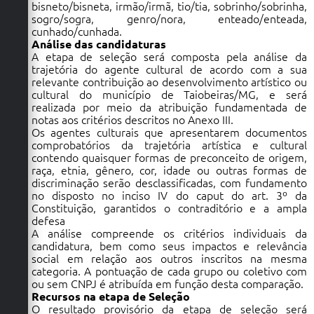
bisneto/bisneta, irmão/irmã, tio/tia, sobrinho/sobrinha,
sogro/sogra, genro/nora, enteado/enteada,
cunhado/cunhada.
Análise das candidaturas
A etapa de seleção será composta pela análise da
trajetória do agente cultural de acordo com a sua
relevante contribuição ao desenvolvimento artístico ou
cultural do município de Taiobeiras/MG, e será
realizada por meio da atribuição fundamentada de
notas aos critérios descritos no Anexo III.
Os agentes culturais que apresentarem documentos
comprobatórios da trajetória artística e cultural
contendo quaisquer formas de preconceito de origem,
raça, etnia, gênero, cor, idade ou outras formas de
discriminação serão desclassificadas, com fundamento
no disposto no inciso IV do caput do art. 3º da
Constituição, garantidos o contraditório e a ampla
defesa
A análise compreende os critérios individuais da
candidatura, bem como seus impactos e relevância
social em relação aos outros inscritos na mesma
categoria. A pontuação de cada grupo ou coletivo com
ou sem CNPJ é atribuída em função desta comparação.
Recursos na etapa de Seleção
O resultado provisório da etapa de seleção será