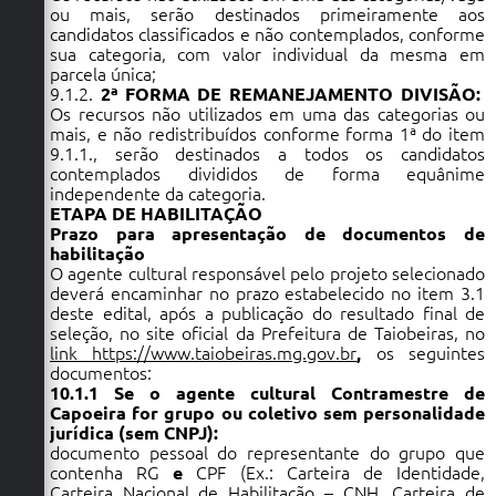
ou mais, serão destinados primeiramente aos
candidatos classificados e não contemplados, conforme
sua categoria, com valor individual da mesma em
parcela única;
9.1.2.
2ª FORMA DE REMANEJAMENTO DIVISÃO:
Os recursos não utilizados em uma das categorias ou
mais, e não redistribuídos conforme forma 1ª do item
9.1.1., serão destinados a todos os candidatos
contemplados divididos de forma equânime
independente da categoria.
ETAPA DE HABILITAÇÃO
Prazo para apresentação de documentos de
habilitação
O agente cultural responsável pelo projeto selecionado
deverá encaminhar no prazo estabelecido no item 3.1
deste edital, após a publicação do resultado final de
seleção, no site oficial da Prefeitura de Taiobeiras, no
link https://www.taiobeiras.mg.gov.br
,
os seguintes
documentos:
10.1.1 Se o agente cultural Contramestre de
Capoeira for grupo ou coletivo sem personalidade
jurídica (sem CNPJ):
documento pessoal do representante do grupo que
contenha RG
e
CPF (Ex.: Carteira de Identidade,
Carteira Nacional de Habilitação – CNH, Carteira de