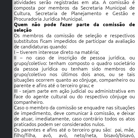
atividades serão registradas em ata. A comissão é
composta por membros da Secretaria Municipal de
Cultura, Secretaria de Planejamento e Gestão e
Procuradoria Jurídica Municipal.
Quem não pode fazer parte da comissão de
seleção
Os membros da comissão de seleção e respectivos
substitutos ficam impedidos de participar da avaliação
de candidaturas quando:
I – tiverem interesse direto na matéria;
II – no caso de inscrição de pessoa jurídica, ou
grupo/coletivo: tenham composto o quadro societário
da pessoa jurídica ou tenham sido membros do
grupo/coletivo nos últimos dois anos, ou se tais
situações ocorrem quanto ao cônjuge, companheiro ou
parente e afins até o terceiro grau; e
III - sejam parte em ação judicial ou administrativa em
face do agente cultural ou do respectivo cônjuge ou
companheiro.
Caso o membro da comissão se enquadre nas situações
de impedimento, deve comunicar à comissão, e deixar
de atuar, imediatamente, caso contrário todos os atos
praticados podem ser considerados nulos.
Os parentes e afins até o terceiro grau são: pai, mãe,
filho/filha, avô, avó, neto/neta, bisavô/bisavó,