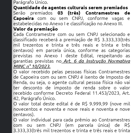
Parágrafo Único.
Quantidade de agentes culturais serem premiados
Serão premiados
03 (três) Contramestres de
Capoeira
com ou sem CNPJ, conforme vagas e
estabelecidas no Anexo I e classificação no Anexo III.
Valor da premiação
Cada Contramestre com ou sem CNPJ selecionado e
classificado receberá a premiação de R$ 3.333,33(três
mil trezentos e trinta e três reais e trinta e três
centavos) em parcela única, conforme as categorias
previstas no Anexo I deste Edital, respeitando as
garantias previstas no
Art. 6 da Instrução Normativa
MINC n° 10/2023.
O valor recebido pelas pessoas físicas Contramestres
de Capoeira com ou sem CNPJ é isento de Imposto de
Renda, ou seja, o agente cultural pessoa física não vai
ter desconto de imposto de renda sobre o valor
recebido conforme Decreto Federal 11.453/2023, Art.
42, Parágrafo Único.
O valor total deste edital é de R$ 9.999,99 (nove mil
novecentos e noventa e nove reais e noventa e nove
centavos).
O valor individual para cada prêmio ao Contramestres
com ou sem CNPJ (em parcela única) de R$
3.333,33(três mil trezentos e trinta e três reais e trinta