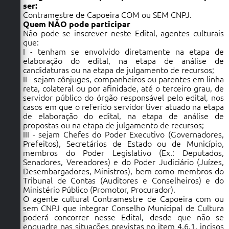
ser:
Contramestre de Capoeira COM ou SEM CNPJ.
Quem NÃO pode participar
Não pode se inscrever neste Edital, agentes culturais
que:
I - tenham se envolvido diretamente na etapa de
elaboração do edital, na etapa de análise de
candidaturas ou na etapa de julgamento de recursos;
II - sejam cônjuges, companheiros ou parentes em linha
reta, colateral ou por afinidade, até o terceiro grau, de
servidor público do órgão responsável pelo edital, nos
casos em que o referido servidor tiver atuado na etapa
de elaboração do edital, na etapa de análise de
propostas ou na etapa de julgamento de recursos;
III - sejam Chefes do Poder Executivo (Governadores,
Prefeitos), Secretários de Estado ou de Município,
membros do Poder Legislativo (Ex.: Deputados,
Senadores, Vereadores) e do Poder Judiciário (Juízes,
Desembargadores, Ministros), bem como membros do
Tribunal de Contas (Auditores e Conselheiros) e do
Ministério Público (Promotor, Procurador).
O agente cultural Contramestre de Capoeira com ou
sem CNPJ que integrar Conselho Municipal de Cultura
poderá concorrer nesse Edital, desde que não se
enquadre nas situações previstas no item 4.6.1. incisos