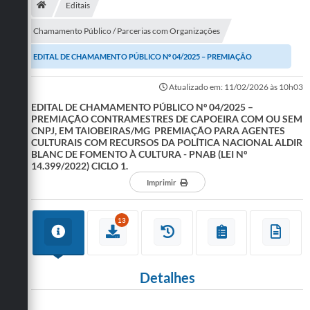
Editais
Publicações
Chamamento Público / Parcerias com Organizações
A Prefeitura
EDITAL DE CHAMAMENTO PÚBLICO Nº 04/2025 – PREMIAÇÃO
A Nossa Cidade
CONTRAMESTRES DE CAPOEIRA COM OU SEM CNPJ, EM...
Atualizado em: 11/02/2026 às 10h03
EDITAL DE CHAMAMENTO PÚBLICO Nº 04/2025 –
Mapa do Site
PREMIAÇÃO CONTRAMESTRES DE CAPOEIRA COM OU SEM
CNPJ, EM TAIOBEIRAS/MG PREMIAÇÃO PARA AGENTES
Ouvidoria
CULTURAIS COM RECURSOS DA POLÍTICA NACIONAL ALDIR
BLANC DE FOMENTO À CULTURA - PNAB (LEI Nº
SIC
14.399/2022) CICLO 1.
Imprimir
Legislação
Notícias
13
Formulários
Conselho Tutelar.
Detalhes
Carta de Serviços