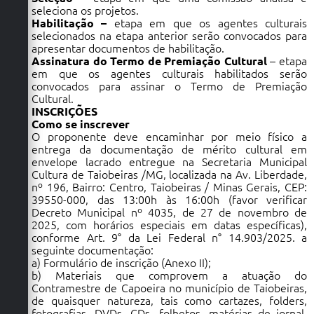
seleciona os projetos.
Habilitação –
etapa em que os agentes culturais
selecionados na etapa anterior serão convocados para
apresentar documentos de habilitação.
Assinatura do Termo de Premiação Cultural
– etapa
em que os agentes culturais habilitados serão
convocados para assinar o Termo de Premiação
Cultural.
INSCRIÇÕES
Como se inscrever
O proponente deve encaminhar por meio físico a
entrega da documentação de mérito cultural em
envelope lacrado entregue na Secretaria Municipal
Cultura de Taiobeiras /MG, localizada na Av. Liberdade,
nº 196, Bairro: Centro, Taiobeiras / Minas Gerais, CEP:
39550-000, das 13:00h às 16:00h (favor verificar
Decreto Municipal nº 4035, de 27 de novembro de
2025, com horários especiais em datas específicas),
conforme Art. 9° da Lei Federal n° 14.903/2025. a
seguinte documentação:
a) Formulário de inscrição (Anexo II);
b) Materiais que comprovem a atuação do
Contramestre de Capoeira no município de Taiobeiras,
de quaisquer natureza, tais como cartazes, folders,
fotografias, DVDs, CDs, folhetos, matérias de jornal,