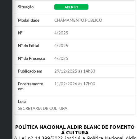
Situação
Obras
ABERTO
Emprega
Modalidade
CHAMAMENTO PUBLICO
Agenda
Nº
4/2025
Galeria de Fotos
Nº do Edital
4/2025
Galeria de Vídeos
Nº do Processo
4/2025
Serviços Online
Publicado em
29/12/2025 às 14h33
Enquete
Encerramento
11/02/2026 às 17h00
em
Links
Local
Telefones Úteis
SECRETARIA DE CULTURA
Contato
POLÍTICA NACIONAL ALDIR BLANC DE FOMENTO
Sala M. do Empreendedor
À CULTURA
A Lei nº 14.399/2022 institui a Política Nacional Aldir