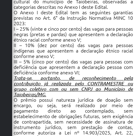
cultural do município de Taiobeiras, observadas a
categorias descritas no Anexo I deste Edital.
O Anexo I deste Edital tem as seguintes garantias
previstas no Art. 6° da Instrução Normativa MINC 10
2023:
I – 25% (vinte e cinco por cento) das vagas para pessoas
negras (pretas e pardas) que apresentem a declaração
étnico racial conforme anexo V;
II – 10% (dez por cento) das vagas para pessoas
indígenas que apresentem a declaração étnico racial
conforme anexo V;
III – 5% (cinco por cento) das vagas para pessoas com
deficiência que apresentem a declaração pessoa com
deficiência conforme anexo VI;
Trata-se, portanto, de reconhecimento pela
contribuição já realizada pelo CONTRAMESTRE ou
grupo coletivo com ou sem CNPJ ao Município de
Taiobeiras/MG.
O prêmio possui natureza jurídica de doação sem
encargo, ou seja, será realizado por meio de
pagamento direto ao contemplado, sem
estabelecimento de obrigações futuras, sem exigência
de contrapartida, sem necessidade de assinatura de
instrumento jurídico, sem prestação de contas,
conforme autoriza a Lei nº 14.903/2025, Art. 22,