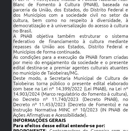
Secretarias
Blanc de Fomento à Cultura (PNAB), baseada na
parceria da União, dos Estados, do Distrito Federal e
dos Municípios com a sociedade civil no setor da
cultura, bem como no respeito à diversidade, à
democratização e à universalização do acesso à cultura
no Brasil.
A PNAB objetiva também estruturar o sistema
federativo de financiamento à cultura mediante
repasses da União aos Estados, Distrito Federal e
Municípios de forma continuada.
As condições para a execução da PNAB foram criadas
por meio do engajamento da sociedade e o presente
edital destina-se a premiar agentes culturais atuantes
no município de Taiobeiras/MG.
Deste modo, a Secretaria Municipal de Cultura de
Taiobeiras torna público o presente edital elaborado
com base na
Lei nº 14.399/2022
(Lei PNAB), na
Lei nº
14.903/2024
(Marco regulatório do fomento à cultura),
no
Decreto nº 11.740/2023
(Decreto PNAB), no
Decreto nº 11.453/2023 (Decreto de Fomento)
e na
Instrução Normativa MINC nº 10/2023
(IN PNAB de
Ações Afirmativas e Acessibilidade).
INFORMAÇÕES GERAIS
Para efeitos desse edital entende-se por:
PROPONENTE
: Contramestres de Capoeira com ou