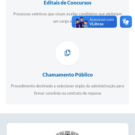
Editais de Concursos
Obras
Processos seletivos que visam avaliar candidatos que pleiteiam
Emprega
um cargo efetivo
Agenda
Galeria de Fotos
Galeria de Vídeos
Serviços Online
Chamamento Público
Enquete
Procedimento destinado a selecionar órgão da administração para
Links
firmar convênio ou contrato de repasse
Telefones Úteis
Contato
Sala M. do Empreendedor