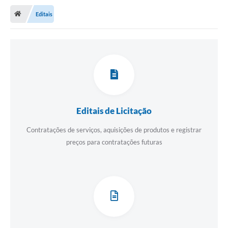
Editais
Publicações
A Prefeitura
A Nossa Cidade
Mapa do Site
Ouvidoria
Editais de Licitação
SIC
Contratações de serviços, aquisições de produtos e registrar
Legislação
preços para contratações futuras
Notícias
Formulários
Conselho Tutelar.
Carta de Serviços