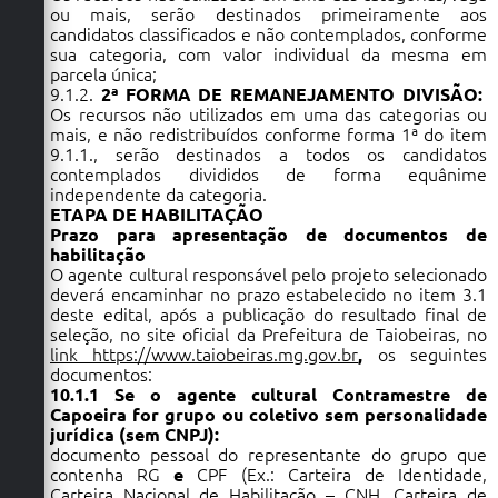
ou mais, serão destinados primeiramente aos
candidatos classificados e não contemplados, conforme
sua categoria, com valor individual da mesma em
parcela única;
9.1.2.
2ª FORMA DE REMANEJAMENTO DIVISÃO:
Os recursos não utilizados em uma das categorias ou
mais, e não redistribuídos conforme forma 1ª do item
9.1.1., serão destinados a todos os candidatos
contemplados divididos de forma equânime
independente da categoria.
ETAPA DE HABILITAÇÃO
Prazo para apresentação de documentos de
habilitação
O agente cultural responsável pelo projeto selecionado
deverá encaminhar no prazo estabelecido no item 3.1
deste edital, após a publicação do resultado final de
seleção, no site oficial da Prefeitura de Taiobeiras, no
link https://www.taiobeiras.mg.gov.br
,
os seguintes
documentos:
10.1.1 Se o agente cultural Contramestre de
Capoeira for grupo ou coletivo sem personalidade
jurídica (sem CNPJ):
documento pessoal do representante do grupo que
contenha RG
e
CPF (Ex.: Carteira de Identidade,
Carteira Nacional de Habilitação – CNH, Carteira de