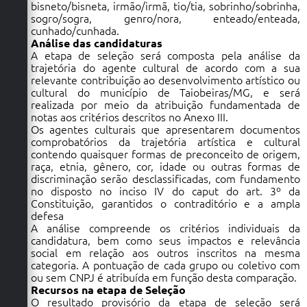
bisneto/bisneta, irmão/irmã, tio/tia, sobrinho/sobrinha,
sogro/sogra, genro/nora, enteado/enteada,
cunhado/cunhada.
Análise das candidaturas
A etapa de seleção será composta pela análise da
trajetória do agente cultural de acordo com a sua
relevante contribuição ao desenvolvimento artístico ou
cultural do município de Taiobeiras/MG, e será
realizada por meio da atribuição fundamentada de
notas aos critérios descritos no Anexo III.
Os agentes culturais que apresentarem documentos
comprobatórios da trajetória artística e cultural
contendo quaisquer formas de preconceito de origem,
raça, etnia, gênero, cor, idade ou outras formas de
discriminação serão desclassificadas, com fundamento
no disposto no inciso IV do caput do art. 3º da
Constituição, garantidos o contraditório e a ampla
defesa
A análise compreende os critérios individuais da
candidatura, bem como seus impactos e relevância
social em relação aos outros inscritos na mesma
categoria. A pontuação de cada grupo ou coletivo com
ou sem CNPJ é atribuída em função desta comparação.
Recursos na etapa de Seleção
O resultado provisório da etapa de seleção será