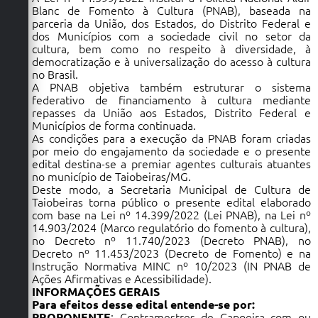
Secretarias
Blanc de Fomento à Cultura (PNAB), baseada na
parceria da União, dos Estados, do Distrito Federal e
dos Municípios com a sociedade civil no setor da
cultura, bem como no respeito à diversidade, à
democratização e à universalização do acesso à cultura
no Brasil.
A PNAB objetiva também estruturar o sistema
federativo de financiamento à cultura mediante
repasses da União aos Estados, Distrito Federal e
Municípios de forma continuada.
As condições para a execução da PNAB foram criadas
por meio do engajamento da sociedade e o presente
edital destina-se a premiar agentes culturais atuantes
no município de Taiobeiras/MG.
Deste modo, a Secretaria Municipal de Cultura de
Taiobeiras torna público o presente edital elaborado
com base na
Lei nº 14.399/2022
(Lei PNAB), na
Lei nº
14.903/2024
(Marco regulatório do fomento à cultura),
no
Decreto nº 11.740/2023
(Decreto PNAB), no
Decreto nº 11.453/2023 (Decreto de Fomento)
e na
Instrução Normativa MINC nº 10/2023
(IN PNAB de
Ações Afirmativas e Acessibilidade).
INFORMAÇÕES GERAIS
Para efeitos desse edital entende-se por:
PROPONENTE
: Contramestres de Capoeira com ou