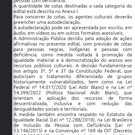
pessoas com deficiência.
A quantidade de cotas destinadas a cada categoria do
edital está descrita no Anexo I.
Para concorrer às cotas, os agentes culturais deverão
preencher uma autodeclaração.
A autodeclaração pode ser apresentada por escrito, em
áudio, em vídeos ou em outros formatos acessíveis.
A Administração Pública decidiu pela adoção de ações
afirmativas no presente edital, com previsão de cotas
para pessoas negras, indígenas e pessoas com
deficiência, como medida voltada à promoção da
igualdade material e à democratização do acesso aos
recursos públicos culturais. A decisão fundamenta-se
nos artigos 3º, 5º e 37 da Constituição Federal, que
autorizam o tratamento diferenciado de grupos
historicamente vulnerabilizados, bem como na Lei
Federal nº 14.017/2020 (Lei Aldir Blanc) e na Lei nº
14.399/2022 (Política Nacional Aldir Blanc), que
orientam a aplicação dos recursos de forma
descentralizada, inclusiva e com redução das
desigualdades sociais e territoriais.
A medida também encontra respaldo no Estatuto da
Igualdade Racial (Lei nº 12.288/2010), na Lei Brasileira
de Inclusão da Pessoa com Deficiência (Lei nº
13.146/2015) e na Convenção nº 169 da OIT (Decreto