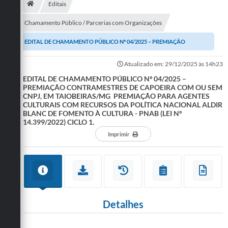
Editais
Publicações
Chamamento Público / Parcerias com Organizações
A Prefeitura
EDITAL DE CHAMAMENTO PÚBLICO Nº 04/2025 – PREMIAÇÃO
A Nossa Cidade
CONTRAMESTRES DE CAPOEIRA COM OU SEM CNPJ, EM...
Atualizado em: 29/12/2025 às 14h23
EDITAL DE CHAMAMENTO PÚBLICO Nº 04/2025 –
Mapa do Site
PREMIAÇÃO CONTRAMESTRES DE CAPOEIRA COM OU SEM
CNPJ, EM TAIOBEIRAS/MG PREMIAÇÃO PARA AGENTES
Ouvidoria
CULTURAIS COM RECURSOS DA POLÍTICA NACIONAL ALDIR
BLANC DE FOMENTO À CULTURA - PNAB (LEI Nº
SIC
14.399/2022) CICLO 1.
Imprimir
Legislação
Notícias
Formulários
Conselho Tutelar.
Detalhes
Carta de Serviços