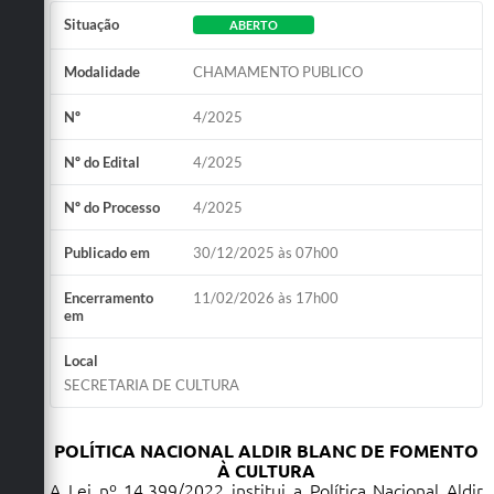
Situação
Obras
ABERTO
Emprega
Modalidade
CHAMAMENTO PUBLICO
Agenda
Nº
4/2025
Galeria de Fotos
Nº do Edital
4/2025
Galeria de Vídeos
Nº do Processo
4/2025
Serviços Online
Publicado em
30/12/2025 às 07h00
Enquete
Encerramento
11/02/2026 às 17h00
em
Links
Local
Telefones Úteis
SECRETARIA DE CULTURA
Contato
POLÍTICA NACIONAL ALDIR BLANC DE FOMENTO
Sala M. do Empreendedor
À CULTURA
A Lei nº 14.399/2022 institui a Política Nacional Aldir