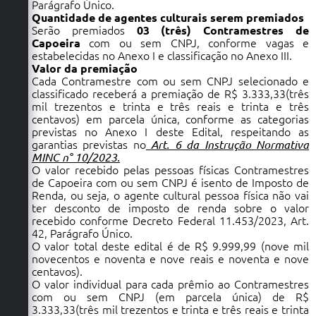
Parágrafo Único.
Quantidade de agentes culturais serem premiados
Serão premiados
03 (três) Contramestres de
Capoeira
com ou sem CNPJ, conforme vagas e
estabelecidas no Anexo I e classificação no Anexo III.
Valor da premiação
Cada Contramestre com ou sem CNPJ selecionado e
classificado receberá a premiação de R$ 3.333,33(três
mil trezentos e trinta e três reais e trinta e três
centavos) em parcela única, conforme as categorias
previstas no Anexo I deste Edital, respeitando as
garantias previstas no
Art. 6 da Instrução Normativa
MINC n° 10/2023.
O valor recebido pelas pessoas físicas Contramestres
de Capoeira com ou sem CNPJ é isento de Imposto de
Renda, ou seja, o agente cultural pessoa física não vai
ter desconto de imposto de renda sobre o valor
recebido conforme Decreto Federal 11.453/2023, Art.
42, Parágrafo Único.
O valor total deste edital é de R$ 9.999,99 (nove mil
novecentos e noventa e nove reais e noventa e nove
centavos).
O valor individual para cada prêmio ao Contramestres
com ou sem CNPJ (em parcela única) de R$
3.333,33(três mil trezentos e trinta e três reais e trinta