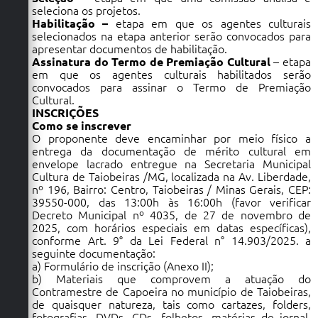
seleciona os projetos.
Habilitação –
etapa em que os agentes culturais
selecionados na etapa anterior serão convocados para
apresentar documentos de habilitação.
Assinatura do Termo de Premiação Cultural
– etapa
em que os agentes culturais habilitados serão
convocados para assinar o Termo de Premiação
Cultural.
INSCRIÇÕES
Como se inscrever
O proponente deve encaminhar por meio físico a
entrega da documentação de mérito cultural em
envelope lacrado entregue na Secretaria Municipal
Cultura de Taiobeiras /MG, localizada na Av. Liberdade,
nº 196, Bairro: Centro, Taiobeiras / Minas Gerais, CEP:
39550-000, das 13:00h às 16:00h (favor verificar
Decreto Municipal nº 4035, de 27 de novembro de
2025, com horários especiais em datas específicas),
conforme Art. 9° da Lei Federal n° 14.903/2025. a
seguinte documentação:
a) Formulário de inscrição (Anexo II);
b) Materiais que comprovem a atuação do
Contramestre de Capoeira no município de Taiobeiras,
de quaisquer natureza, tais como cartazes, folders,
fotografias, DVDs, CDs, folhetos, matérias de jornal,