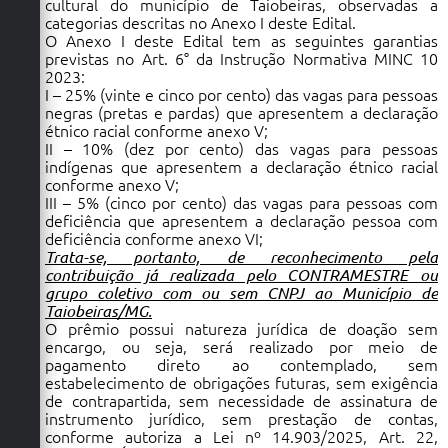
cultural do município de Taiobeiras, observadas a
categorias descritas no Anexo I deste Edital.
O Anexo I deste Edital tem as seguintes garantias
previstas no Art. 6° da Instrução Normativa MINC 10
2023:
I – 25% (vinte e cinco por cento) das vagas para pessoas
negras (pretas e pardas) que apresentem a declaração
étnico racial conforme anexo V;
II – 10% (dez por cento) das vagas para pessoas
indígenas que apresentem a declaração étnico racial
conforme anexo V;
III – 5% (cinco por cento) das vagas para pessoas com
deficiência que apresentem a declaração pessoa com
deficiência conforme anexo VI;
Trata-se, portanto, de reconhecimento pela
contribuição já realizada pelo CONTRAMESTRE ou
grupo coletivo com ou sem CNPJ ao Município de
Taiobeiras/MG.
O prêmio possui natureza jurídica de doação sem
encargo, ou seja, será realizado por meio de
pagamento direto ao contemplado, sem
estabelecimento de obrigações futuras, sem exigência
de contrapartida, sem necessidade de assinatura de
instrumento jurídico, sem prestação de contas,
conforme autoriza a Lei nº 14.903/2025, Art. 22,