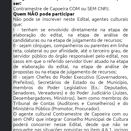
ser:
Contramestre de Capoeira COM ou SEM CNPJ.
Quem NÃO pode participar
Não pode se inscrever neste Edital, agentes culturais
que:
I - tenham se envolvido diretamente na etapa de
elaboração do edital, na etapa de análise de
candidaturas ou na etapa de julgamento de recursos;
II - sejam cônjuges, companheiros ou parentes em linha
reta, colateral ou por afinidade, até o terceiro grau, de
servidor público do órgão responsável pelo edital, nos
casos em que o referido servidor tiver atuado na etapa
de elaboração do edital, na etapa de análise de
propostas ou na etapa de julgamento de recursos;
III - sejam Chefes do Poder Executivo (Governadores,
Prefeitos), Secretários de Estado ou de Município,
membros do Poder Legislativo (Ex.: Deputados,
Senadores, Vereadores) e do Poder Judiciário (Juízes,
Desembargadores, Ministros), bem como membros do
Tribunal de Contas (Auditores e Conselheiros) e do
Ministério Público (Promotor, Procurador).
O agente cultural Contramestre de Capoeira com ou
sem CNPJ que integrar Conselho Municipal de Cultura
poderá concorrer nesse Edital, desde que não se
enquadre nas situações previstas no item 4.6.1. incisos