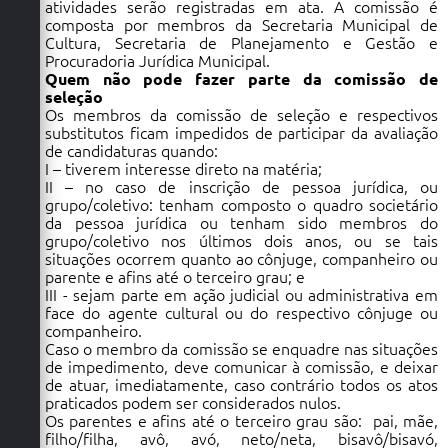
atividades serão registradas em ata. A comissão é
composta por membros da Secretaria Municipal de
Cultura, Secretaria de Planejamento e Gestão e
Procuradoria Jurídica Municipal.
Quem não pode fazer parte da comissão de
seleção
Os membros da comissão de seleção e respectivos
substitutos ficam impedidos de participar da avaliação
de candidaturas quando:
I – tiverem interesse direto na matéria;
II – no caso de inscrição de pessoa jurídica, ou
grupo/coletivo: tenham composto o quadro societário
da pessoa jurídica ou tenham sido membros do
grupo/coletivo nos últimos dois anos, ou se tais
situações ocorrem quanto ao cônjuge, companheiro ou
parente e afins até o terceiro grau; e
III - sejam parte em ação judicial ou administrativa em
face do agente cultural ou do respectivo cônjuge ou
companheiro.
Caso o membro da comissão se enquadre nas situações
de impedimento, deve comunicar à comissão, e deixar
de atuar, imediatamente, caso contrário todos os atos
praticados podem ser considerados nulos.
Os parentes e afins até o terceiro grau são: pai, mãe,
filho/filha, avô, avó, neto/neta, bisavô/bisavó,