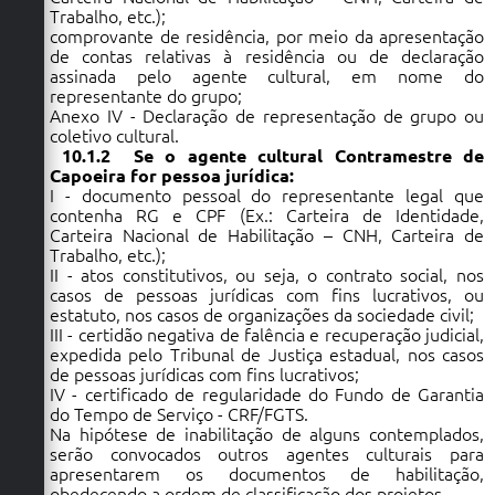
Trabalho, etc.);
comprovante de residência, por meio da apresentação
de contas relativas à residência ou de declaração
assinada pelo agente cultural, em nome do
representante do grupo;
Anexo IV - Declaração de representação de grupo ou
coletivo cultural.
10.1.2 Se o agente cultural Contramestre de
Capoeira for pessoa jurídica:
I - documento pessoal do representante legal que
contenha RG e CPF (Ex.: Carteira de Identidade,
Carteira Nacional de Habilitação – CNH, Carteira de
Trabalho, etc.);
II - atos constitutivos, ou seja, o contrato social, nos
casos de pessoas jurídicas com fins lucrativos, ou
estatuto, nos casos de organizações da sociedade civil;
III - certidão negativa de falência e recuperação judicial,
expedida pelo Tribunal de Justiça estadual, nos casos
de pessoas jurídicas com fins lucrativos;
IV - certificado de regularidade do Fundo de Garantia
do Tempo de Serviço - CRF/FGTS.
Na hipótese de inabilitação de alguns contemplados,
serão convocados outros agentes culturais para
apresentarem os documentos de habilitação,
obedecendo a ordem de classificação dos projetos.