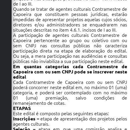
de I ao III.
Quando se tratar de agentes culturais Contramestre de
Capoeira que constituem pessoas jurídicas, estarão
impedidas de apresentar projetos aquelas cujos sócios,
diretores e/ou administradores se enquadrarem nas
situações descritas no item 4.6.1. incisos de I ao III.
A participação de agentes culturais Contramestre de
Capoeira pertencente ao grupo ou coletivo com ou
sem CNPJ nas consultas públicas não caracteriza
participação direta na etapa de elaboração do edital.
Ou seja, a mera participação nas audiências e consultas
públicas não inviabiliza a sua participação neste edital.
Em quantas categorias cada Contramestre de
Capoeira com ou sem CNPJ pode se inscrever neste
edital
Cada Contramestre de Capoeira com ou sem CNPJ
poderá concorrer neste edital em, no máximo 01 (uma)
categoria, e poderá ser contemplado com no máximo
01 (uma) premiação, salvo condições de
remanejamento de cotas.
ETAPAS
Este edital é composto pelas seguintes etapas:
Inscrições –
etapa de apresentação dos projetos pelos
agentes culturais.
Seleção –
etapa em que uma comissão analisa e