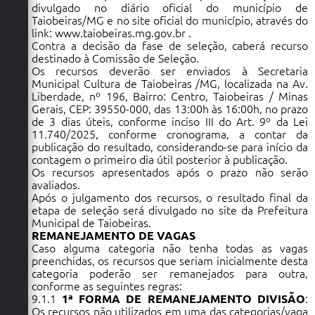
divulgado no diário oficial do município de
Taiobeiras/MG e no site oficial do município, através do
link:
www.taiobeiras.mg.gov.br
.
Contra a decisão da fase de seleção, caberá recurso
destinado à Comissão de Seleção.
Os recursos deverão ser enviados à Secretaria
Municipal Cultura de Taiobeiras /MG, localizada na Av.
Liberdade, nº 196, Bairro: Centro, Taiobeiras / Minas
Gerais, CEP: 39550-000, das 13:00h às 16:00h, no prazo
de 3 dias úteis, conforme inciso III do Art. 9º da Lei
11.740/2025, conforme cronograma, a contar da
publicação do resultado, considerando-se para início da
contagem o primeiro dia útil posterior à publicação.
Os recursos apresentados após o prazo não serão
avaliados.
Após o julgamento dos recursos, o resultado final da
etapa de seleção será divulgado no site da Prefeitura
Municipal de Taiobeiras.
REMANEJAMENTO DE VAGAS
Caso alguma categoria não tenha todas as vagas
preenchidas, os recursos que seriam inicialmente desta
categoria poderão ser remanejados para outra,
conforme as seguintes regras:
9.1.1
1ª FORMA DE REMANEJAMENTO DIVISÃO
:
Os recursos não utilizados em uma das categorias/vaga