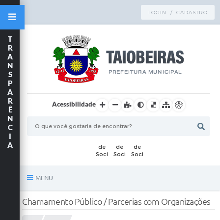
LOGIN / CADASTRO
T
R
A
N
S
P
A
R
Acessibilidade
Ê
N
C
I
A
MENU
Principal
Chamamento Público / Parcerias com Organizações
TRANSPARÊNCIA