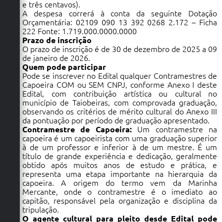
e três centavos).
A despesa correrá à conta da seguinte Dotação
Orçamentária: 02109 090 13 392 0268 2.172 – Ficha
222 Fonte: 1.719.000.0000.0000
Prazo de inscrição
O prazo de inscrição é de 30 de dezembro de 2025 a 09
de janeiro de 2026.
Quem pode participar
Pode se inscrever no Edital qualquer Contramestres de
Capoeira COM ou SEM CNPJ, conforme Anexo I deste
Edital, com contribuição artística ou cultural no
município de Taiobeiras, com comprovada graduação,
observando os critérios de mérito cultural do Anexo III
da pontuação por período de graduação apresentado.
Contramestre de Capoeira:
Um contramestre na
capoeira é um capoeirista com uma graduação superior
à de um professor e inferior à de um mestre. É um
título de grande experiência e dedicação, geralmente
obtido após muitos anos de estudo e prática, e
representa uma etapa importante na hierarquia da
capoeira. A origem do termo vem da Marinha
Mercante, onde o contramestre é o imediato ao
capitão, responsável pela organização e disciplina da
tripulação.
O agente cultural para pleito desde Edital pode