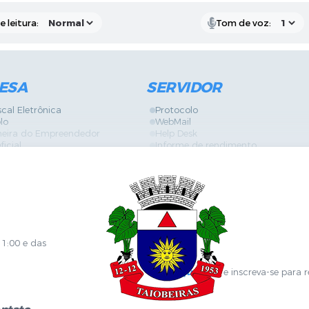
 leitura:
Tom de voz:
ESA
SERVIDOR
scal Eletrônica
Protocolo
lo
WebMail
neira do Empreendedor
Help Desk
ficial
Informe de rendimento
es
Contracheque
Formulários
 de Localização
GPI
ões
Diário Oficial
s Online
Fale com RH
ia Sanitária
SGDI - Sistema de Gerência de De
Concurso Público e Processo Seleti
Portal da Atenção Primaria
11:00 e das
Clique aqui
e inscreva-se para 