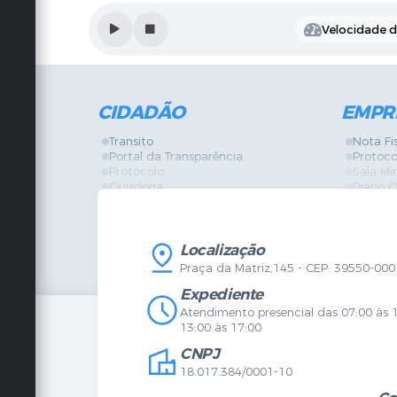
Velocidade de
CIDADÃO
EMPR
Transito
Nota Fi
Portal da Transparência
Protoco
Protocolo
Sala Mi
Ouvidoria
Diário O
Vigilância Sanitária
Certidõ
SIC
IPTU
IPTU
Licença
Legislação
Licitaç
Localização
Diário Oficial
Serviço
Praça da Matriz,145 - CEP: 39550-000
Mapa do Site
Vigilânc
Certidões
SIC
Expediente
Agenda de Eventos
Atendimento presencial das 07:00 às 
Concursos
13:00 às 17:00
Carta de Serviços
CNPJ
Telefones Úteis
Contato
18.017.384/0001-10
Newsletter