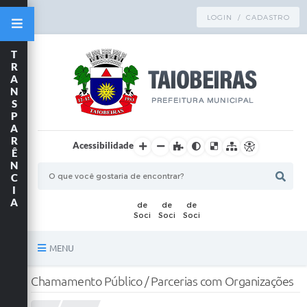
LOGIN / CADASTRO
T
R
A
N
S
P
A
R
Acessibilidade
Ê
N
C
I
A
MENU
Principal
Chamamento Público / Parcerias com Organizações
TRANSPARÊNCIA