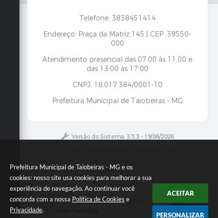
Telefone: 3838451414
Endereço: Praça da Matriz,145 | CEP: 39550-
000
Atendimento presencial das 07:00 às 11:00 e
das 13:00 às 17:00
CNPJ: 18.017.384/0001-10
Prefeitura Municipal de Taiobeiras - MG
Versão do Sistema:
3.5.3 - 19/06/2026
Portal atualizado em:
07/08/2026 12:00
Dados Abertos
Prefeitura Municipal de Taiobeiras - MG e os
cookies: nosso site usa cookies para melhorar a sua
experiência de navegação. Ao continuar você
ACEITAR
concorda com a nossa
Política de Cookies
e
Copyright Instar - 2006-2026. Todos os direitos
Privacidade
.
reservados -
Instar Tecnologia
PERSONALIZAR