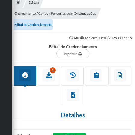
Editais
Publicações
Chamamento Público / Parcerias com Organizações
A Prefeitura
Edital de Credenciamento
A Nossa Cidade
Atualizado em: 03/10/2025 às 15h15
Edital de Credenciamento
Mapa do Site
Imprimir
Ouvidoria
2
SIC
Legislação
Notícias
Formulários
Detalhes
Conselho Tutelar.
Carta de Serviços