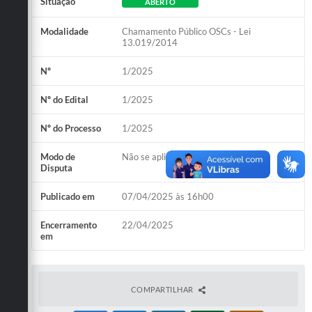
Situação
ABERTO
Obras
Modalidade
Chamamento Público OSCs - Lei
13.019/2014
Emprega
Agenda
Nº
1/2025
Galeria de Fotos
Nº do Edital
1/2025
Galeria de Vídeos
Nº do Processo
1/2025
Serviços Online
Modo de
Não se aplica
Disputa
Enquete
Publicado em
07/04/2025 às 16h00
Links
Encerramento
22/04/2025
Telefones Úteis
em
Contato
Sala M. do Empreendedor
COMPARTILHAR