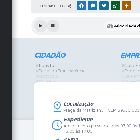
COMPARTILHAR
FACEBOOK
MESSENGER
TWITTER
WHATSAPP
OUTRA
Velocidade de
CIDADÃO
EMPR
Transito
Nota Fi
Portal da Transparência
Protoco
Protocolo
Sala Mi
Ouvidoria
Diário O
Vigilância Sanitária
Certidõ
SIC
IPTU
IPTU
Licença
Legislação
Licitaç
Localização
Diário Oficial
Serviço
Praça da Matriz,145 - CEP: 39550-000
Mapa do Site
Vigilânc
Certidões
SIC
Expediente
Agenda de Eventos
Atendimento presencial das 07:00 às 
Concursos
13:00 às 17:00
Carta de Serviços
Telefones Úteis