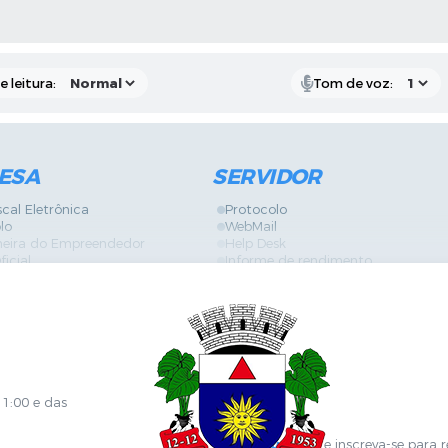
S MÍDIAS
 leitura:
Tom de voz:
ESA
SERVIDOR
scal Eletrônica
Protocolo
lo
WebMail
neira do Empreendedor
Help Desk
ficial
Informe de rendimento
es
Contracheque
Formulários
 de Localização
GPI
ões
Diário Oficial
s Online
Fale com RH
ia Sanitária
SGDI - Sistema de Gerência de De
Concurso Público e Processo Seleti
Portal da Atenção Primaria
11:00 e das
Clique aqui
e inscreva-se para 