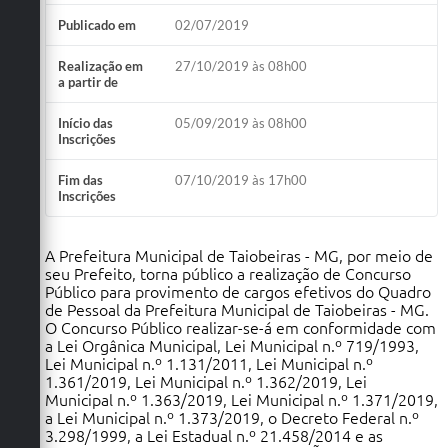
Obras
Publicado em
02/07/2019
Emprega
Realização em
27/10/2019 às 08h00
a partir de
Agenda
Início das
05/09/2019 às 08h00
Inscrições
Galeria de Fotos
Galeria de Vídeos
Fim das
07/10/2019 às 17h00
Inscrições
Serviços Online
A Prefeitura Municipal de Taiobeiras - MG, por meio de
Enquete
seu Prefeito, torna público a realização de Concurso
Público para provimento de cargos efetivos do Quadro
Links
de Pessoal da Prefeitura Municipal de Taiobeiras - MG.
O Concurso Público realizar-se-á em conformidade com
Telefones Úteis
a Lei Orgânica Municipal, Lei Municipal n.º 719/1993,
Lei Municipal n.º 1.131/2011, Lei Municipal n.º
Contato
1.361/2019, Lei Municipal n.º 1.362/2019, Lei
Municipal n.º 1.363/2019, Lei Municipal n.º 1.371/2019,
Sala M. do Empreendedor
a Lei Municipal n.º 1.373/2019, o Decreto Federal n.º
3.298/1999, a Lei Estadual n.º 21.458/2014 e as