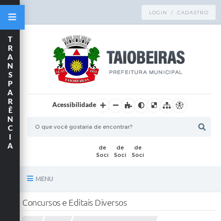
LOGIN / CADASTRO
T
R
A
N
S
P
A
R
Acessibilidade
Ê
N
C
I
A
MENU
Principal
Concursos e Editais Diversos
TRANSPARÊNCIA