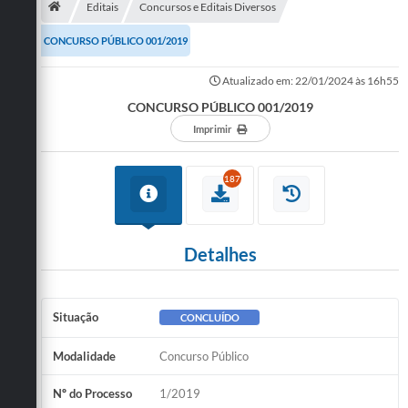
Editais
Concursos e Editais Diversos
Publicações
CONCURSO PÚBLICO 001/2019
A Prefeitura
Atualizado em: 22/01/2024 às 16h55
CONCURSO PÚBLICO 001/2019
A Nossa Cidade
Imprimir
Mapa do Site
Ouvidoria
187
SIC
Legislação
Detalhes
Notícias
Situação
CONCLUÍDO
Formulários
Modalidade
Concurso Público
Conselho Tutelar.
Carta de Serviços
Nº do Processo
1/2019