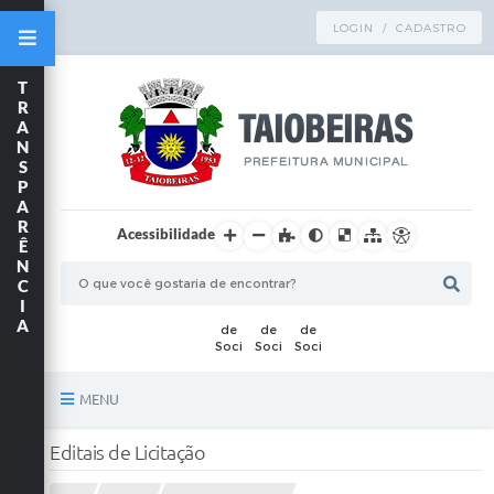
LOGIN / CADASTRO
T
R
A
N
S
P
A
R
Acessibilidade
Ê
N
C
I
A
MENU
Principal
Editais de Licitação
TRANSPARÊNCIA