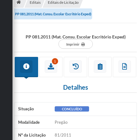
Editais
Editais de Licitação
Publicações
PP 081.2011 (Mat. Consu. Escolar Escritório Exped)
A Prefeitura
PP 081.2011 (Mat. Consu. Escolar Escritório Exped)
A Nossa Cidade
Imprimir
Mapa do Site
Ouvidoria
1
SIC
Legislação
Detalhes
Notícias
Situação
CONCLUÍDO
Formulários
Modalidade
Pregão
Conselho Tutelar.
Carta de Serviços
Nº da Licitação
81/2011