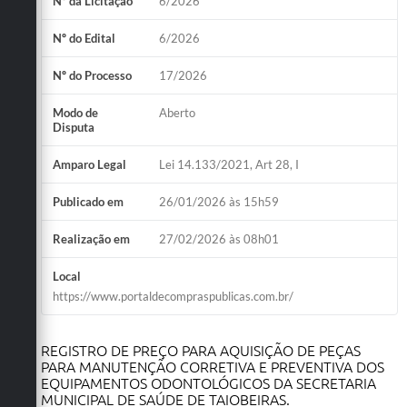
Nº da Licitação
6/2026
Obras
Nº do Edital
6/2026
Emprega
Nº do Processo
17/2026
Agenda
Modo de
Aberto
Galeria de Fotos
Disputa
Galeria de Vídeos
Amparo Legal
Lei 14.133/2021, Art 28, I
Serviços Online
Publicado em
26/01/2026 às 15h59
Enquete
Realização em
27/02/2026 às 08h01
Links
Local
https://www.portaldecompraspublicas.com.br/
Telefones Úteis
Contato
REGISTRO DE PREÇO PARA AQUISIÇÃO DE PEÇAS
PARA MANUTENÇÃO CORRETIVA E PREVENTIVA DOS
Sala M. do Empreendedor
EQUIPAMENTOS ODONTOLÓGICOS DA SECRETARIA
MUNICIPAL DE SAÚDE DE TAIOBEIRAS.