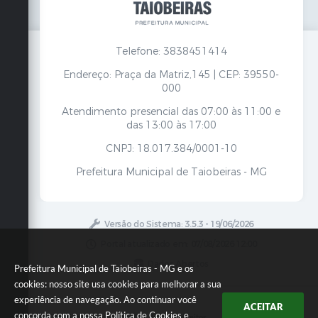
Telefone: 3838451414
Endereço: Praça da Matriz,145 | CEP: 39550-
000
Atendimento presencial das 07:00 às 11:00 e
das 13:00 às 17:00
CNPJ: 18.017.384/0001-10
Prefeitura Municipal de Taiobeiras - MG
Versão do Sistema:
3.5.3 - 19/06/2026
Portal atualizado em:
07/08/2026 12:00
Dados Abertos
Prefeitura Municipal de Taiobeiras - MG e os
cookies: nosso site usa cookies para melhorar a sua
experiência de navegação. Ao continuar você
ACEITAR
concorda com a nossa
Política de Cookies
e
Copyright Instar - 2006-2026. Todos os direitos