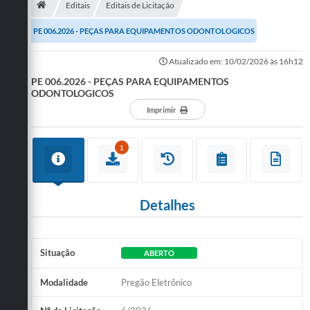
Editais
Editais de Licitação
Publicações
PE 006.2026 - PEÇAS PARA EQUIPAMENTOS ODONTOLOGICOS
A Prefeitura
Atualizado em: 10/02/2026 às 16h12
PE 006.2026 - PEÇAS PARA EQUIPAMENTOS
A Nossa Cidade
ODONTOLOGICOS
Mapa do Site
Imprimir
Ouvidoria
1
SIC
Legislação
Detalhes
Notícias
Formulários
Situação
ABERTO
Conselho Tutelar.
Modalidade
Pregão Eletrônico
Carta de Serviços