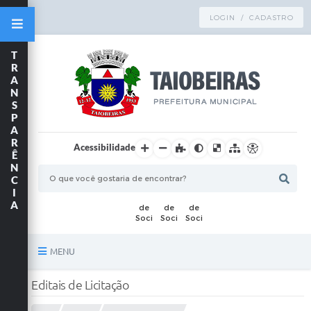
LOGIN / CADASTRO
T
R
A
N
S
P
A
R
Acessibilidade
Ê
N
C
I
A
MENU
Principal
Editais de Licitação
TRANSPARÊNCIA