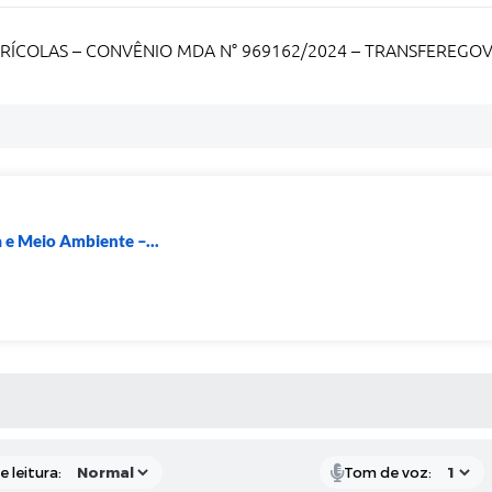
ÍCOLAS – CONVÊNIO MDA N° 969162/2024 – TRANSFEREGOV
a e Meio Ambiente –...
S MÍDIAS
 leitura:
Tom de voz: