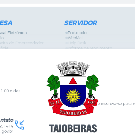
ESA
SERVIDOR
scal Eletrônica
Protocolo
lo
WebMail
neira do Empreendedor
Help Desk
ficial
Informe de rendimento
es
Contracheque
Formulários
 de Localização
GPI
ões
Diário Oficial
s Online
Fale com RH
ia Sanitária
SGDI - Sistema de Gerência de De
Concurso Público e Processo Seleti
Portal da Atenção Primaria
11:00 e das
Clique aqui
e inscreva-se para 
ntato
451414
.gov.br