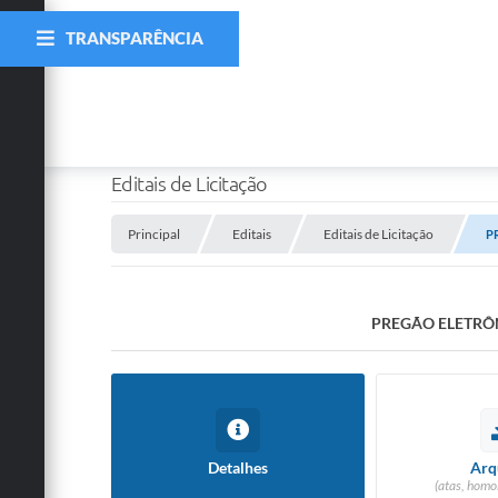
TRANSPARÊNCIA
Editais de Licitação
Principal
Editais
Editais de Licitação
P
PREGÃO ELETRÔN
Detalhes
Arq
(atas, homo