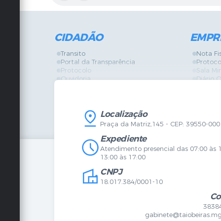
CIDADÃO
EMPR
Transito
Nota Fi
Portal da Transparência
Protoco
Protocolo
Sala Mi
Ouvidoria
Diário O
Vigilância Sanitária
Certidõ
SIC
IPTU
IPTU
Licença
Legislação
Licitaç
Localização
Diário Oficial
Serviço
Praça da Matriz,145 - CEP: 39550-000
Mapa do Site
Vigilânc
Certidões
SIC
Expediente
Agenda de Eventos
Atendimento presencial das 07:00 às 
Concursos
13:00 às 17:00
Carta de Serviços
CNPJ
Telefones Úteis
Contato
18.017.384/0001-10
Newsletter
Co
3838
gabinete@taiobeiras.mg