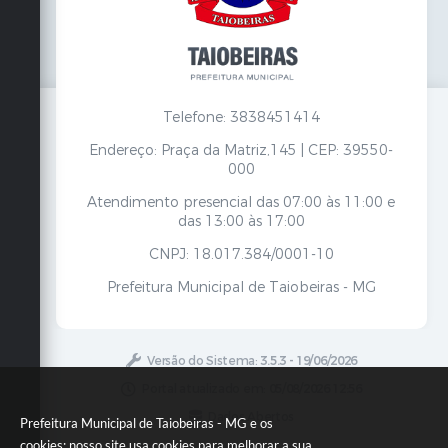
Telefone: 3838451414
Endereço: Praça da Matriz,145 | CEP: 39550-
000
Atendimento presencial das 07:00 às 11:00 e
das 13:00 às 17:00
CNPJ: 18.017.384/0001-10
Prefeitura Municipal de Taiobeiras - MG
Versão do Sistema:
3.5.3 - 19/06/2026
Portal atualizado em:
05/08/2026 12:56
Dados Abertos
Prefeitura Municipal de Taiobeiras - MG e os
cookies: nosso site usa cookies para melhorar a sua