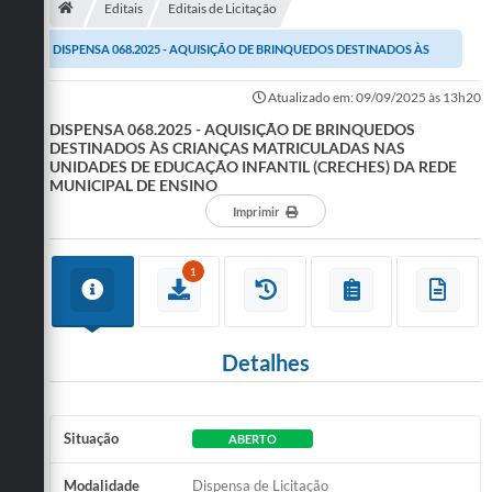
Editais
Editais de Licitação
Publicações
DISPENSA 068.2025 - AQUISIÇÃO DE BRINQUEDOS DESTINADOS ÀS
A Prefeitura
CRIANÇAS MATRICULADAS NAS UNIDADES DE EDUCAÇÃO...
Atualizado em: 09/09/2025 às 13h20
DISPENSA 068.2025 - AQUISIÇÃO DE BRINQUEDOS
A Nossa Cidade
DESTINADOS ÀS CRIANÇAS MATRICULADAS NAS
UNIDADES DE EDUCAÇÃO INFANTIL (CRECHES) DA REDE
Mapa do Site
MUNICIPAL DE ENSINO
Imprimir
Ouvidoria
SIC
1
Legislação
Notícias
Detalhes
Formulários
Conselho Tutelar.
Situação
ABERTO
Carta de Serviços
Modalidade
Dispensa de Licitação