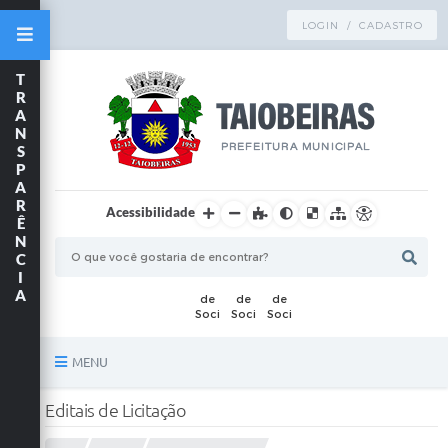
LOGIN / CADASTRO
T
R
A
N
S
P
A
R
Acessibilidade
Ê
N
C
I
A
MENU
Principal
Editais de Licitação
TRANSPARÊNCIA