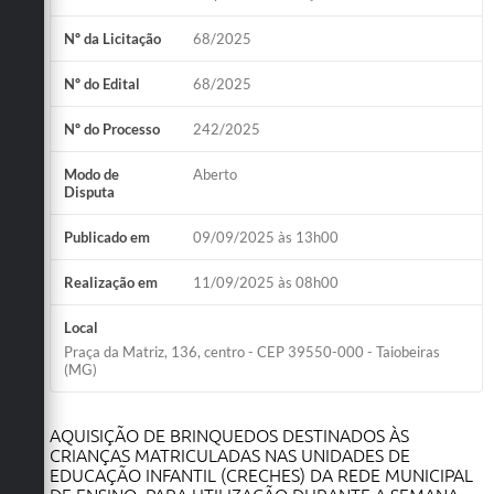
Obras
Nº da Licitação
68/2025
Emprega
Nº do Edital
68/2025
Agenda
Nº do Processo
242/2025
Galeria de Fotos
Modo de
Aberto
Disputa
Galeria de Vídeos
Publicado em
09/09/2025 às 13h00
Serviços Online
Realização em
11/09/2025 às 08h00
Enquete
Links
Local
Praça da Matriz, 136, centro - CEP 39550-000 - Taiobeiras
Telefones Úteis
(MG)
Contato
AQUISIÇÃO DE BRINQUEDOS DESTINADOS ÀS
CRIANÇAS MATRICULADAS NAS UNIDADES DE
Sala M. do Empreendedor
EDUCAÇÃO INFANTIL (CRECHES) DA REDE MUNICIPAL