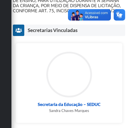
DE ENSINO, PARA UTILIZAÇÃO DURANTE A SEMANA
Secretarias
DA CRIANÇA, POR MEIO DE DISPENSA DE LICITAÇÃO,
CONFORME ART. 75, INCISO II, DA LEI Nº 14.133/2021.
Secretarias Vinculadas
Secretaria da Educação – SEDUC
Sandra Chaves Marques